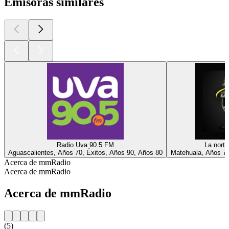
Emisoras similares
Radio Uva 90.5 FM
La nort
Aguascalientes, Años 70, Éxitos, Años 90, Años 80
Matehuala, Años 70
Acerca de mmRadio
Acerca de mmRadio
Acerca de mmRadio
(5)