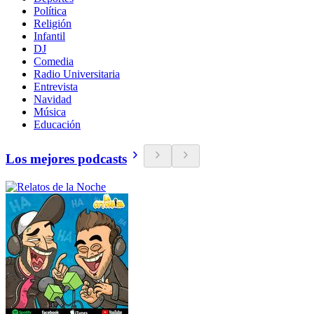
Política
Religión
Infantil
DJ
Comedia
Radio Universitaria
Entrevista
Navidad
Música
Educación
Los mejores podcasts