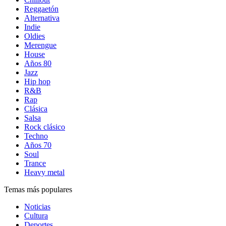
Reggaetón
Alternativa
Indie
Oldies
Merengue
House
Años 80
Jazz
Hip hop
R&B
Rap
Clásica
Salsa
Rock clásico
Techno
Años 70
Soul
Trance
Heavy metal
Temas más populares
Noticias
Cultura
Deportes