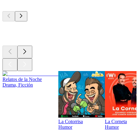
Los mejores
podcasts
Los mejores
podcasts
Relatos de la Noche
Drama, Ficción
La Cotorrisa
La Corneta
Humor
Humor