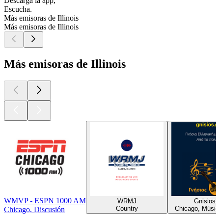
Descarga la app,
Escucha.
Más emisoras de Illinois
Más emisoras de Illinois
Más emisoras de Illinois
WMVP - ESPN 1000 AM
WRMJ
Gnisios.g
Country
Chicago, Músic
Chicago, Discusión
Los mejores
podcasts