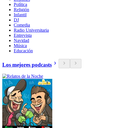
Política
Religión
Infantil
DJ
Comedia
Radio Universitaria
Entrevista
Navidad
Música
Educación
Los mejores podcasts