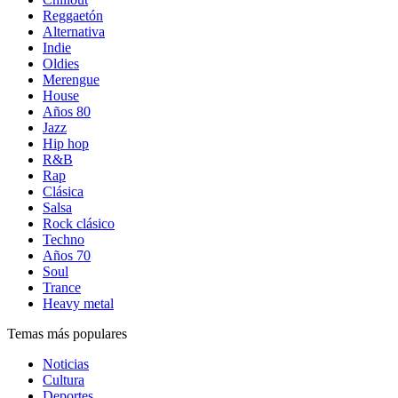
Reggaetón
Alternativa
Indie
Oldies
Merengue
House
Años 80
Jazz
Hip hop
R&B
Rap
Clásica
Salsa
Rock clásico
Techno
Años 70
Soul
Trance
Heavy metal
Temas más populares
Noticias
Cultura
Deportes