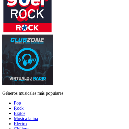
Géneros musicales más populares
Pop
Rock
Éxitos
Música latina
Electro
Chillout