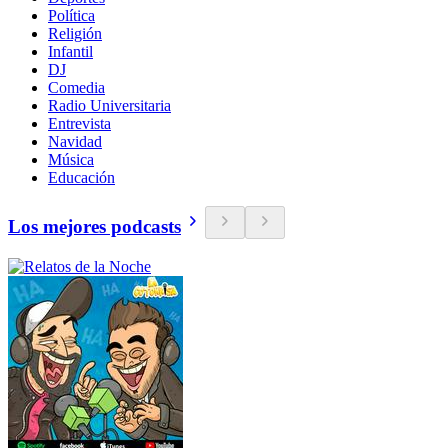
Política
Religión
Infantil
DJ
Comedia
Radio Universitaria
Entrevista
Navidad
Música
Educación
Los mejores podcasts