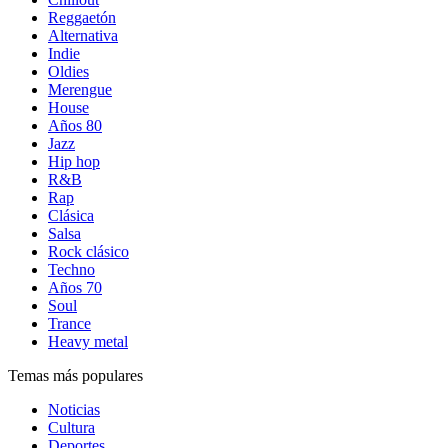
Reggaetón
Alternativa
Indie
Oldies
Merengue
House
Años 80
Jazz
Hip hop
R&B
Rap
Clásica
Salsa
Rock clásico
Techno
Años 70
Soul
Trance
Heavy metal
Temas más populares
Noticias
Cultura
Deportes