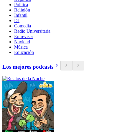
Política
Religión
Infantil
DJ
Comedia
Radio Universitaria
Entrevista
Navidad
Música
Educación
Los mejores podcasts