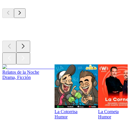
Los mejores
podcasts
Los mejores
podcasts
Relatos de la Noche
Drama, Ficción
La Cotorrisa
La Corneta
Humor
Humor