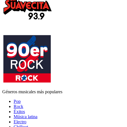
Géneros musicales más populares
Pop
Rock
Éxitos
Música latina
Electro
Chillout