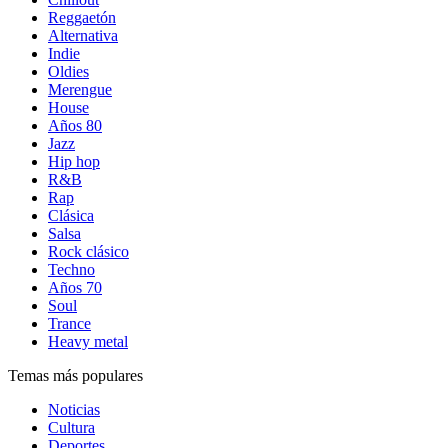
Reggaetón
Alternativa
Indie
Oldies
Merengue
House
Años 80
Jazz
Hip hop
R&B
Rap
Clásica
Salsa
Rock clásico
Techno
Años 70
Soul
Trance
Heavy metal
Temas más populares
Noticias
Cultura
Deportes