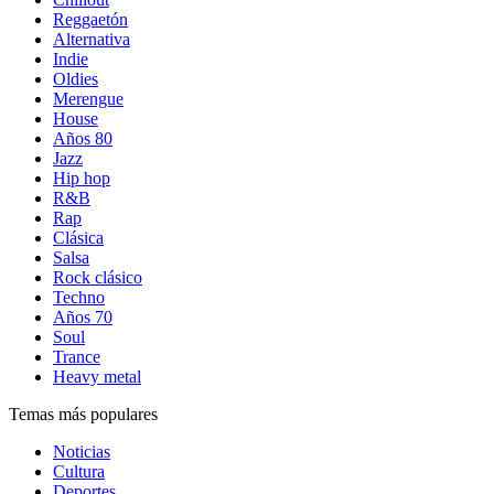
Reggaetón
Alternativa
Indie
Oldies
Merengue
House
Años 80
Jazz
Hip hop
R&B
Rap
Clásica
Salsa
Rock clásico
Techno
Años 70
Soul
Trance
Heavy metal
Temas más populares
Noticias
Cultura
Deportes