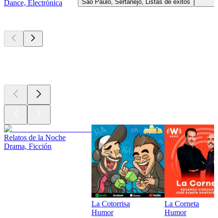
São Paulo, Sertanejo, Listas de éxitos
Dance, Electrónica
Los mejores
podcasts
Los mejores
podcasts
Los mejores
podcasts
Relatos de la Noche
Drama, Ficción
La Cotorrisa
La Corneta
Humor
Humor