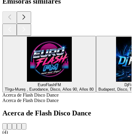
Emisoras similares
EuroFlashFM
DjFir
Tîrgu-Mureș , Eurodance, Disco, Años 90, Años 80
Budapest, Disco, Te
Acerca de Flash Disco Dance
Acerca de Flash Disco Dance
Acerca de Flash Disco Dance
(4)