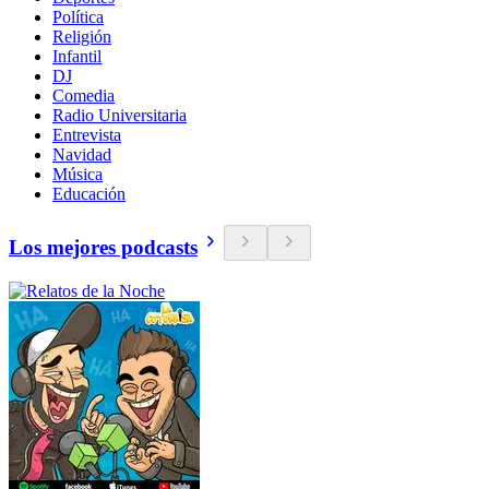
Política
Religión
Infantil
DJ
Comedia
Radio Universitaria
Entrevista
Navidad
Música
Educación
Los mejores podcasts