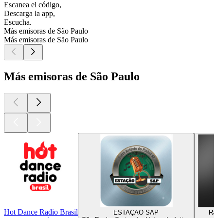
Escanea el código,
Descarga la app,
Escucha.
Más emisoras de São Paulo
Más emisoras de São Paulo
Más emisoras de São Paulo
Hot Dance Radio Brasil
ESTAÇAO SAP
Ra