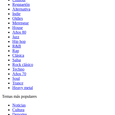
Reggaetón
Alternativa
Indie
Oldies
Merengue
House
Años 80
Jazz
Hip hop
R&B
Rap
Clásica
Salsa
Rock clásico
Techno
Años 70
Soul
Trance
Heavy metal
Temas más populares
Noticias
Cultura
Deportes