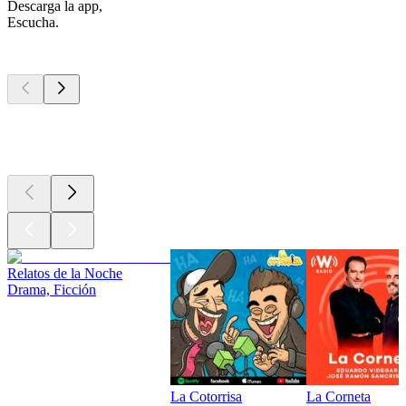
Descarga la app,
Escucha.
Los mejores
podcasts
Los mejores
podcasts
Los mejores
podcasts
Relatos de la Noche
Drama, Ficción
La Cotorrisa
La Corneta