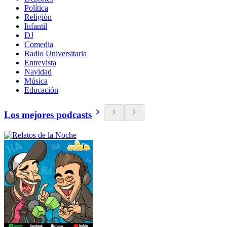
Política
Religión
Infantil
DJ
Comedia
Radio Universitaria
Entrevista
Navidad
Música
Educación
Los mejores podcasts