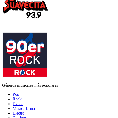
Géneros musicales más populares
Pop
Rock
Éxitos
Música latina
Electro
Chillout