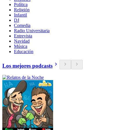
Política
Religión
Infantil
DJ
Comedia
Radio Universitaria
Entrevista
Navidad
Música
Educación
Los mejores podcasts