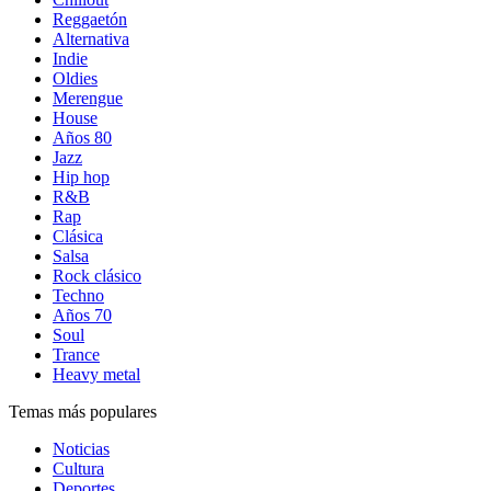
Reggaetón
Alternativa
Indie
Oldies
Merengue
House
Años 80
Jazz
Hip hop
R&B
Rap
Clásica
Salsa
Rock clásico
Techno
Años 70
Soul
Trance
Heavy metal
Temas más populares
Noticias
Cultura
Deportes