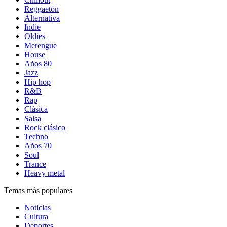
Reggaetón
Alternativa
Indie
Oldies
Merengue
House
Años 80
Jazz
Hip hop
R&B
Rap
Clásica
Salsa
Rock clásico
Techno
Años 70
Soul
Trance
Heavy metal
Temas más populares
Noticias
Cultura
Deportes