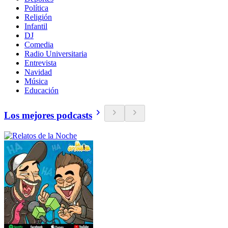
Política
Religión
Infantil
DJ
Comedia
Radio Universitaria
Entrevista
Navidad
Música
Educación
Los mejores podcasts