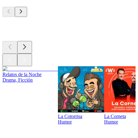
Los mejores
podcasts
Los mejores
podcasts
Relatos de la Noche
Drama, Ficción
La Cotorrisa
La Corneta
Humor
Humor