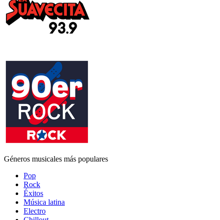
Géneros musicales más populares
Pop
Rock
Éxitos
Música latina
Electro
Chillout