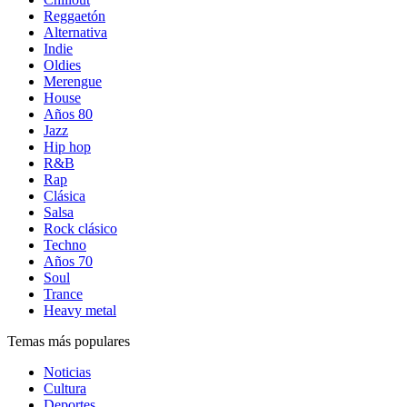
Reggaetón
Alternativa
Indie
Oldies
Merengue
House
Años 80
Jazz
Hip hop
R&B
Rap
Clásica
Salsa
Rock clásico
Techno
Años 70
Soul
Trance
Heavy metal
Temas más populares
Noticias
Cultura
Deportes