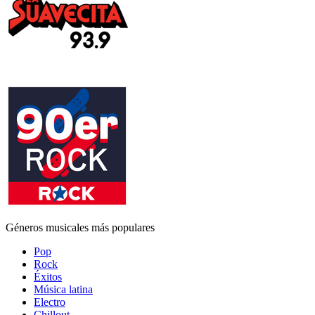
Géneros musicales más populares
Pop
Rock
Éxitos
Música latina
Electro
Chillout