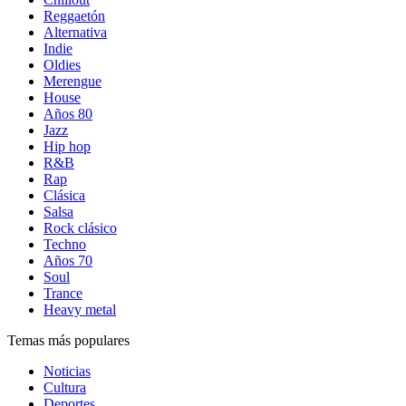
Reggaetón
Alternativa
Indie
Oldies
Merengue
House
Años 80
Jazz
Hip hop
R&B
Rap
Clásica
Salsa
Rock clásico
Techno
Años 70
Soul
Trance
Heavy metal
Temas más populares
Noticias
Cultura
Deportes