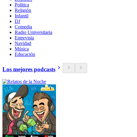
Política
Religión
Infantil
DJ
Comedia
Radio Universitaria
Entrevista
Navidad
Música
Educación
Los mejores podcasts