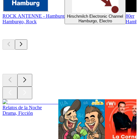
ROCK ANTENNE - Hamburg
80er
Hirschmilch Electronic Channel
Hamburgo, Electro
Hamburgo, Rock
Hambu
Los mejores
podcasts
Los mejores
podcasts
Los mejores
podcasts
Relatos de la Noche
Drama, Ficción