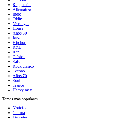
Reggaetón
Alternativa
Indie
Oldies
Merengue
House
Años 80
Jazz
Hip hop
R&B
Rap
Clásica
Salsa
Rock clásico
Techno
Años 70
Soul
Trance
Heavy metal
Temas más populares
Noticias
Cultura
Deportes