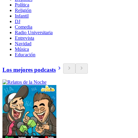
Política
Religión
Infantil
DJ
Comedia
Radio Universitaria
Entrevista
Navidad
Música
Educación
Los mejores podcasts