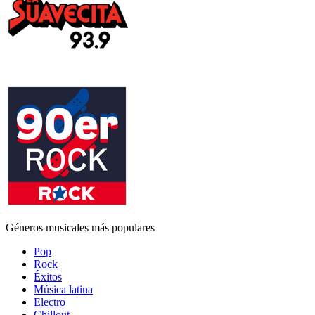
Géneros musicales más populares
Pop
Rock
Éxitos
Música latina
Electro
Chillout