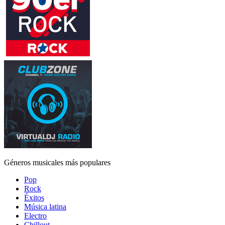
Géneros musicales más populares
Pop
Rock
Éxitos
Música latina
Electro
Chillout