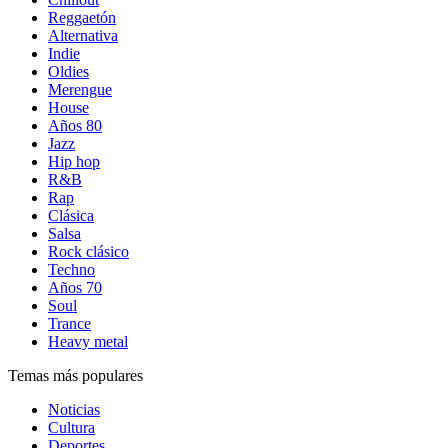
Reggaetón
Alternativa
Indie
Oldies
Merengue
House
Años 80
Jazz
Hip hop
R&B
Rap
Clásica
Salsa
Rock clásico
Techno
Años 70
Soul
Trance
Heavy metal
Temas más populares
Noticias
Cultura
Deportes