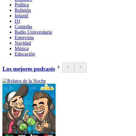
Política
Religión
Infantil
DJ
Comedia
Radio Universitaria
Entrevista
Navidad
Música
Educación
Los mejores podcasts