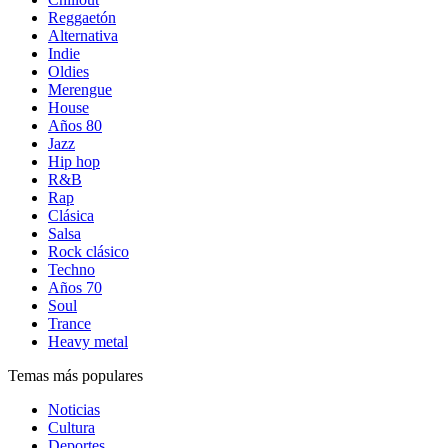
Reggaetón
Alternativa
Indie
Oldies
Merengue
House
Años 80
Jazz
Hip hop
R&B
Rap
Clásica
Salsa
Rock clásico
Techno
Años 70
Soul
Trance
Heavy metal
Temas más populares
Noticias
Cultura
Deportes