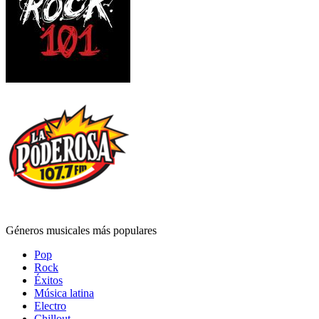
Géneros musicales más populares
Pop
Rock
Éxitos
Música latina
Electro
Chillout