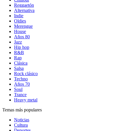
Reggaetón
Alternativa
Indie
Oldies
Merengue
House
Años 80
Jazz
Hip hop
R&B
Rap
Clásica
Salsa
Rock clásico
Techno
Años 70
Soul
Trance
Heavy metal
Temas más populares
Noticias
Cultura
Deportes