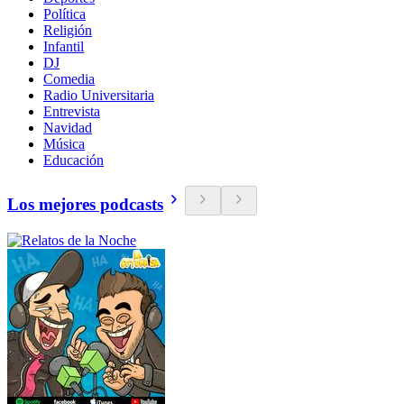
Política
Religión
Infantil
DJ
Comedia
Radio Universitaria
Entrevista
Navidad
Música
Educación
Los mejores podcasts