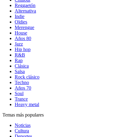
Reggaetón
Alternativa
Indie
Oldies
Merengue
House
Años 80
Jazz
Hip hop
R&B
Rap
Clásica
Salsa
Rock clásico
Techno
Años 70
Soul
Trance
Heavy metal
Temas más populares
Noticias
Cultura
Deportes