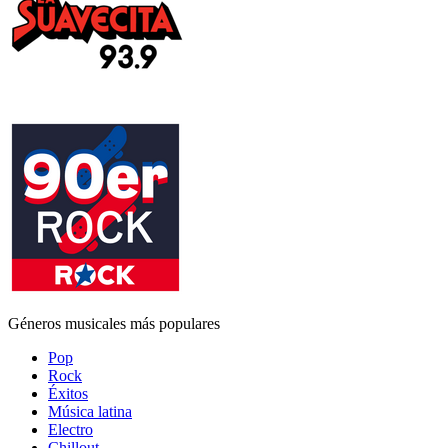
Géneros musicales más populares
Pop
Rock
Éxitos
Música latina
Electro
Chillout