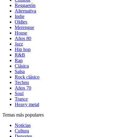
Reggaetón
Alternativa
Indie
Oldies
Merengue
House
Años 80
Jazz
Hip hop
R&B
Rap
Clásica
Salsa
Rock clásico
Techno
Años 70
Soul
Trance
Heavy metal
Temas más populares
Noticias
Cultura
Deportes