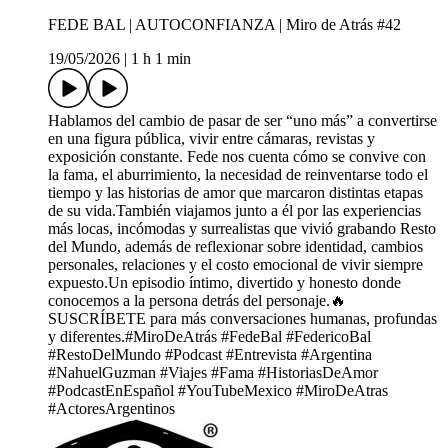
FEDE BAL | AUTOCONFIANZA | Miro de Atrás #42
19/05/2026
|
1 h 1 min
Hablamos del cambio de pasar de ser “uno más” a convertirse
en una figura pública, vivir entre cámaras, revistas y
exposición constante. Fede nos cuenta cómo se convive con
la fama, el aburrimiento, la necesidad de reinventarse todo el
tiempo y las historias de amor que marcaron distintas etapas
de su vida.También viajamos junto a él por las experiencias
más locas, incómodas y surrealistas que vivió grabando Resto
del Mundo, además de reflexionar sobre identidad, cambios
personales, relaciones y el costo emocional de vivir siempre
expuesto.Un episodio íntimo, divertido y honesto donde
conocemos a la persona detrás del personaje.🔥
SUSCRÍBETE para más conversaciones humanas, profundas
y diferentes.#MiroDeAtrás #FedeBal #FedericoBal
#RestoDelMundo #Podcast #Entrevista #Argentina
#NahuelGuzman #Viajes #Fama #HistoriasDeAmor
#PodcastEnEspañol #YouTubeMexico #MiroDeAtras
#ActoresArgentinos