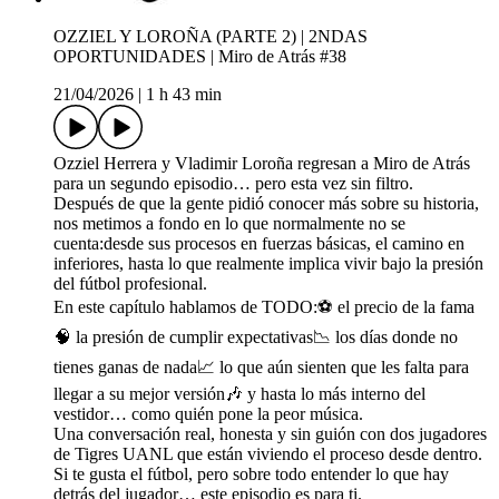
OZZIEL Y LOROÑA (PARTE 2) | 2NDAS
OPORTUNIDADES | Miro de Atrás #38
21/04/2026
|
1 h 43 min
Ozziel Herrera y Vladimir Loroña regresan a Miro de Atrás
para un segundo episodio… pero esta vez sin filtro.
Después de que la gente pidió conocer más sobre su historia,
nos metimos a fondo en lo que normalmente no se
cuenta:desde sus procesos en fuerzas básicas, el camino en
inferiores, hasta lo que realmente implica vivir bajo la presión
del fútbol profesional.
En este capítulo hablamos de TODO:⚽ el precio de la fama
🧠 la presión de cumplir expectativas📉 los días donde no
tienes ganas de nada📈 lo que aún sienten que les falta para
llegar a su mejor versión🎶 y hasta lo más interno del
vestidor… como quién pone la peor música.
Una conversación real, honesta y sin guión con dos jugadores
de Tigres UANL que están viviendo el proceso desde dentro.
Si te gusta el fútbol, pero sobre todo entender lo que hay
detrás del jugador… este episodio es para ti.