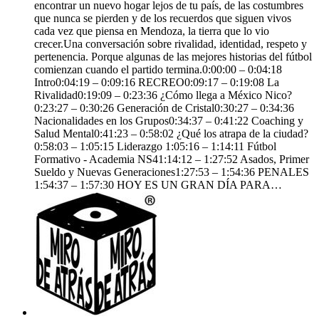
encontrar un nuevo hogar lejos de tu país, de las costumbres
que nunca se pierden y de los recuerdos que siguen vivos
cada vez que piensa en Mendoza, la tierra que lo vio
crecer.Una conversación sobre rivalidad, identidad, respeto y
pertenencia. Porque algunas de las mejores historias del fútbol
comienzan cuando el partido termina.0:00:00 – 0:04:18
Intro0:04:19 – 0:09:16 RECREO0:09:17 – 0:19:08 La
Rivalidad0:19:09 – 0:23:36 ¿Cómo llega a México Nico?
0:23:27 – 0:30:26 Generación de Cristal0:30:27 – 0:34:36
Nacionalidades en los Grupos0:34:37 – 0:41:22 Coaching y
Salud Mental0:41:23 – 0:58:02 ¿Qué los atrapa de la ciudad?
0:58:03 – 1:05:15 Liderazgo 1:05:16 – 1:14:11 Fútbol
Formativo - Academia NS41:14:12 – 1:27:52 Asados, Primer
Sueldo y Nuevas Generaciones1:27:53 – 1:54:36 PENALES
1:54:37 – 1:57:30 HOY ES UN GRAN DÍA PARA…