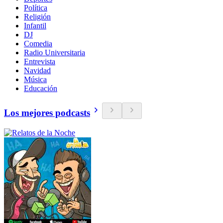
Política
Religión
Infantil
DJ
Comedia
Radio Universitaria
Entrevista
Navidad
Música
Educación
Los mejores podcasts