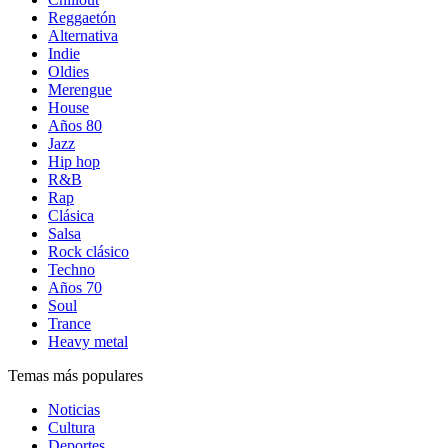
Reggaetón
Alternativa
Indie
Oldies
Merengue
House
Años 80
Jazz
Hip hop
R&B
Rap
Clásica
Salsa
Rock clásico
Techno
Años 70
Soul
Trance
Heavy metal
Temas más populares
Noticias
Cultura
Deportes