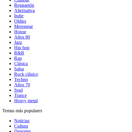
Reggaetón
Alternativa
Indie
Oldies
Merengue
House
Años 80
Jazz
Hip hop
R&B
Rap
Clásica
Salsa
Rock clásico
Techno
Años 70
Soul
Trance
Heavy metal
Temas más populares
Noticias
Cultura
Deportes