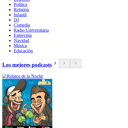
Política
Religión
Infantil
DJ
Comedia
Radio Universitaria
Entrevista
Navidad
Música
Educación
Los mejores podcasts