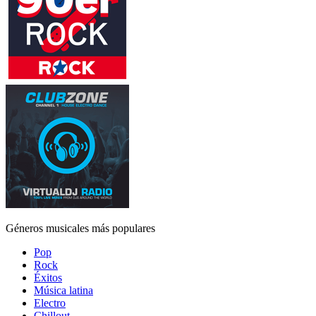
Géneros musicales más populares
Pop
Rock
Éxitos
Música latina
Electro
Chillout