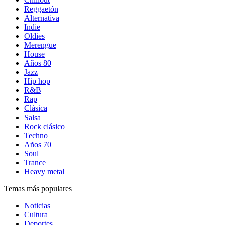
Reggaetón
Alternativa
Indie
Oldies
Merengue
House
Años 80
Jazz
Hip hop
R&B
Rap
Clásica
Salsa
Rock clásico
Techno
Años 70
Soul
Trance
Heavy metal
Temas más populares
Noticias
Cultura
Deportes