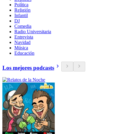
Política
Religión
Infantil
DJ
Comedia
Radio Universitaria
Entrevista
Navidad
Música
Educación
Los mejores podcasts