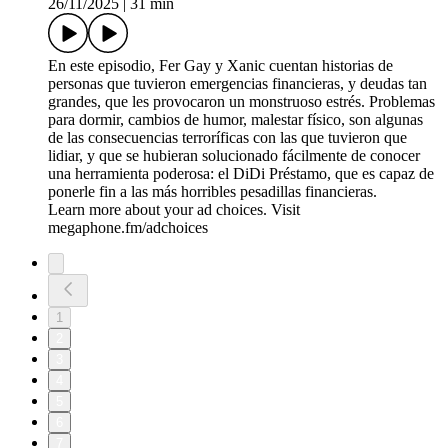
26/11/2025
|
31 min
En este episodio, Fer Gay y Xanic cuentan historias de
personas que tuvieron emergencias financieras, y deudas tan
grandes, que les provocaron un monstruoso estrés. Problemas
para dormir, cambios de humor, malestar físico, son algunas
de las consecuencias terroríficas con las que tuvieron que
lidiar, y que se hubieran solucionado fácilmente de conocer
una herramienta poderosa: el DiDi Préstamo, que es capaz de
ponerle fin a las más horribles pesadillas financieras.
Learn more about your ad choices. Visit
megaphone.fm/adchoices
1
2
3
4
5
6
7