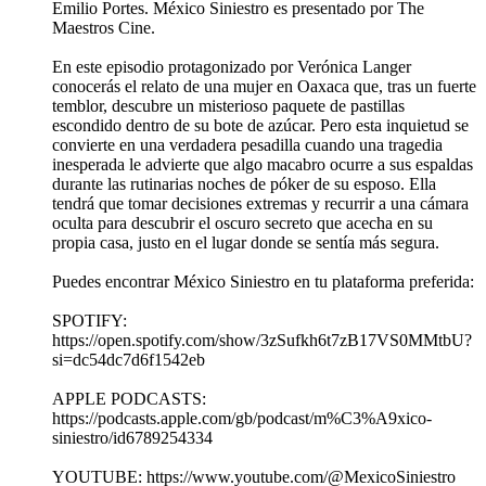
Emilio Portes. México Siniestro es presentado por The
Maestros Cine.
En este episodio protagonizado por Verónica Langer
conocerás el relato de una mujer en Oaxaca que, tras un fuerte
temblor, descubre un misterioso paquete de pastillas
escondido dentro de su bote de azúcar. Pero esta inquietud se
convierte en una verdadera pesadilla cuando una tragedia
inesperada le advierte que algo macabro ocurre a sus espaldas
durante las rutinarias noches de póker de su esposo. Ella
tendrá que tomar decisiones extremas y recurrir a una cámara
oculta para descubrir el oscuro secreto que acecha en su
propia casa, justo en el lugar donde se sentía más segura.
Puedes encontrar México Siniestro en tu plataforma preferida:
SPOTIFY:
https://open.spotify.com/show/3zSufkh6t7zB17VS0MMtbU?
si=dc54dc7d6f1542eb
APPLE PODCASTS:
https://podcasts.apple.com/gb/podcast/m%C3%A9xico-
siniestro/id6789254334
YOUTUBE: https://www.youtube.com/@MexicoSiniestro