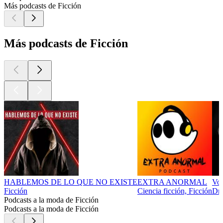
Más podcasts de Ficción
Más podcasts de Ficción
HABLEMOS DE LO QUE NO EXISTE
EXTRA ANORMAL
Voc
Ficción
Ciencia ficción, Ficción
Dra
Podcasts a la moda de Ficción
Podcasts a la moda de Ficción