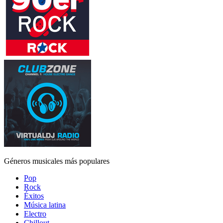
Géneros musicales más populares
Pop
Rock
Éxitos
Música latina
Electro
Chillout