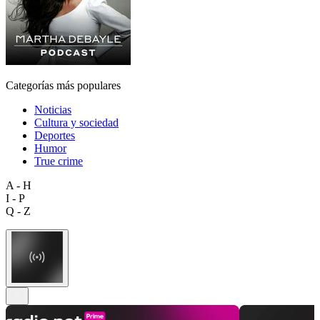
Categorías más populares
Noticias
Cultura y sociedad
Deportes
Humor
True crime
A - H
I - P
Q - Z