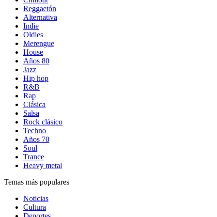
Reggaetón
Alternativa
Indie
Oldies
Merengue
House
Años 80
Jazz
Hip hop
R&B
Rap
Clásica
Salsa
Rock clásico
Techno
Años 70
Soul
Trance
Heavy metal
Temas más populares
Noticias
Cultura
Deportes