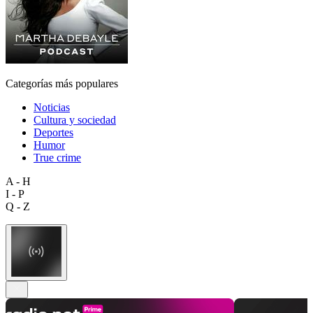
Categorías más populares
Noticias
Cultura y sociedad
Deportes
Humor
True crime
A - H
I - P
Q - Z