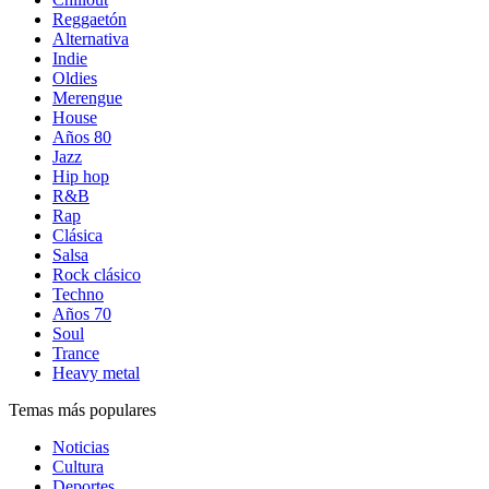
Reggaetón
Alternativa
Indie
Oldies
Merengue
House
Años 80
Jazz
Hip hop
R&B
Rap
Clásica
Salsa
Rock clásico
Techno
Años 70
Soul
Trance
Heavy metal
Temas más populares
Noticias
Cultura
Deportes