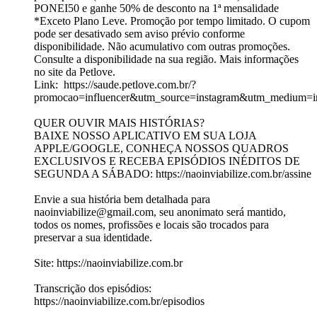
PONEI50 e ganhe 50% de desconto na 1ª mensalidade
*Exceto Plano Leve. Promoção por tempo limitado. O cupom
pode ser desativado sem aviso prévio conforme
disponibilidade. Não acumulativo com outras promoções.
Consulte a disponibilidade na sua região. Mais informações
no site da Petlove.
Link: https://saude.petlove.com.br/?
promocao=influencer&utm_source=instagram&utm_medium=
QUER OUVIR MAIS HISTÓRIAS?
BAIXE NOSSO APLICATIVO EM SUA LOJA
APPLE/GOOGLE, CONHEÇA NOSSOS QUADROS
EXCLUSIVOS E RECEBA EPISÓDIOS INÉDITOS DE
SEGUNDA A SÁBADO: https://naoinviabilize.com.br/assine
Envie a sua história bem detalhada para
naoinviabilize@gmail.com, seu anonimato será mantido,
todos os nomes, profissões e locais são trocados para
preservar a sua identidade.
Site: https://naoinviabilize.com.br
Transcrição dos episódios:
https://naoinviabilize.com.br/episodios