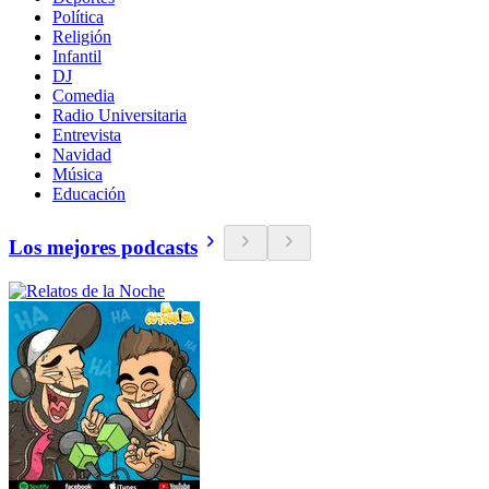
Política
Religión
Infantil
DJ
Comedia
Radio Universitaria
Entrevista
Navidad
Música
Educación
Los mejores podcasts