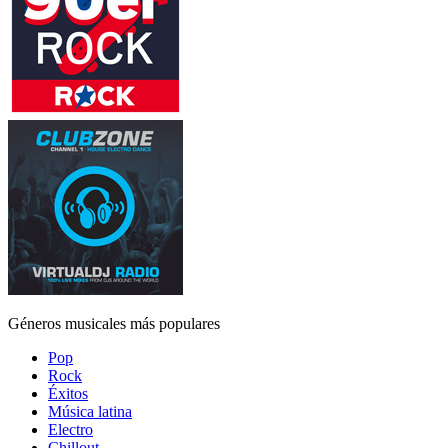
Géneros musicales más populares
Pop
Rock
Éxitos
Música latina
Electro
Chillout