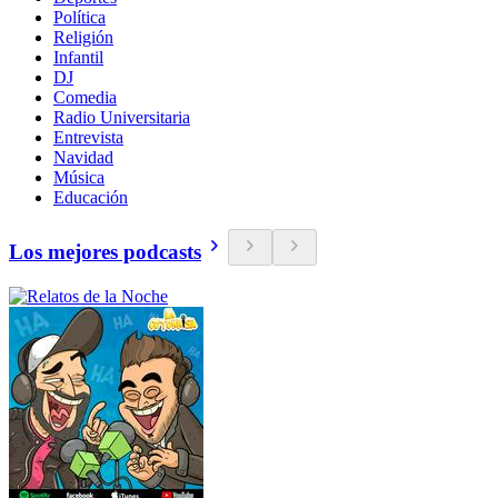
Política
Religión
Infantil
DJ
Comedia
Radio Universitaria
Entrevista
Navidad
Música
Educación
Los mejores podcasts