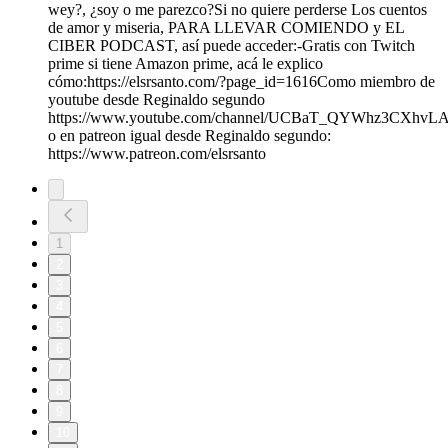
wey?, ¿soy o me parezco?Si no quiere perderse Los cuentos
de amor y miseria, PARA LLEVAR COMIENDO y EL
CIBER PODCAST, así puede acceder:-Gratis con Twitch
prime si tiene Amazon prime, acá le explico
cómo:https://elsrsanto.com/?page_id=1616Como miembro de
youtube desde Reginaldo segundo
https://www.youtube.com/channel/UCBaT_QYWhz3CXhvL
o en patreon igual desde Reginaldo segundo:
https://www.patreon.com/elsrsanto
1
2
3
4
5
6
7
8
9
10