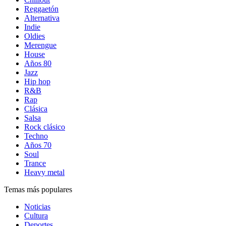
Reggaetón
Alternativa
Indie
Oldies
Merengue
House
Años 80
Jazz
Hip hop
R&B
Rap
Clásica
Salsa
Rock clásico
Techno
Años 70
Soul
Trance
Heavy metal
Temas más populares
Noticias
Cultura
Deportes