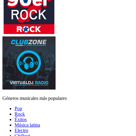
Géneros musicales más populares
Pop
Rock
Éxitos
Música latina
Electro
Chillout