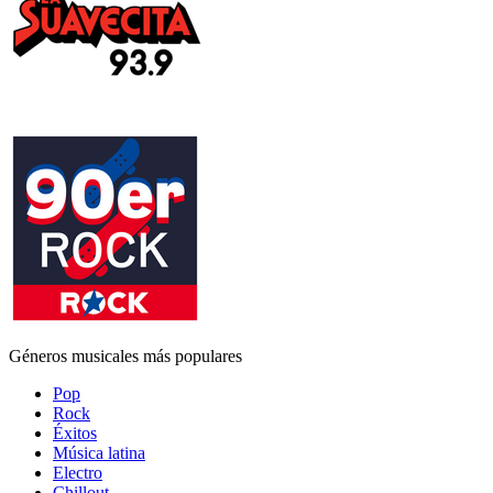
Géneros musicales más populares
Pop
Rock
Éxitos
Música latina
Electro
Chillout