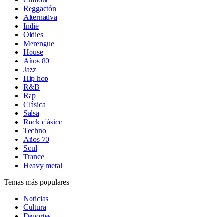
Reggaetón
Alternativa
Indie
Oldies
Merengue
House
Años 80
Jazz
Hip hop
R&B
Rap
Clásica
Salsa
Rock clásico
Techno
Años 70
Soul
Trance
Heavy metal
Temas más populares
Noticias
Cultura
Deportes