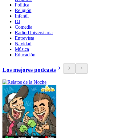
Política
Religión
Infantil
DJ
Comedia
Radio Universitaria
Entrevista
Navidad
Música
Educación
Los mejores podcasts