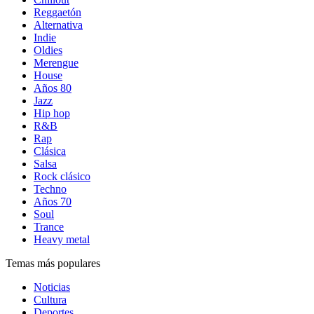
Reggaetón
Alternativa
Indie
Oldies
Merengue
House
Años 80
Jazz
Hip hop
R&B
Rap
Clásica
Salsa
Rock clásico
Techno
Años 70
Soul
Trance
Heavy metal
Temas más populares
Noticias
Cultura
Deportes