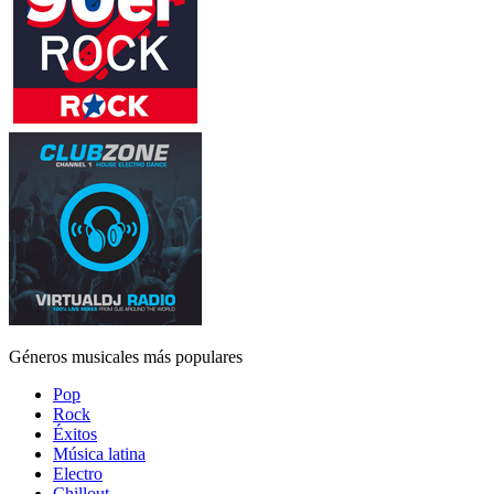
Géneros musicales más populares
Pop
Rock
Éxitos
Música latina
Electro
Chillout