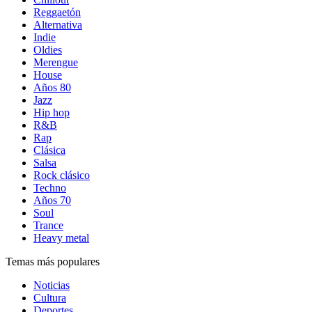
Reggaetón
Alternativa
Indie
Oldies
Merengue
House
Años 80
Jazz
Hip hop
R&B
Rap
Clásica
Salsa
Rock clásico
Techno
Años 70
Soul
Trance
Heavy metal
Temas más populares
Noticias
Cultura
Deportes