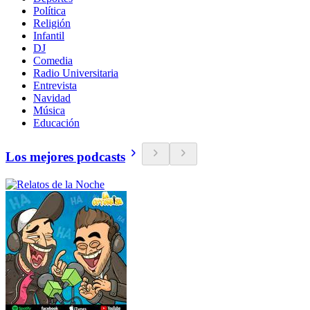
Política
Religión
Infantil
DJ
Comedia
Radio Universitaria
Entrevista
Navidad
Música
Educación
Los mejores podcasts