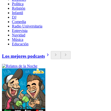
Política
Religión
Infantil
DJ
Comedia
Radio Universitaria
Entrevista
Navidad
Música
Educación
Los mejores podcasts