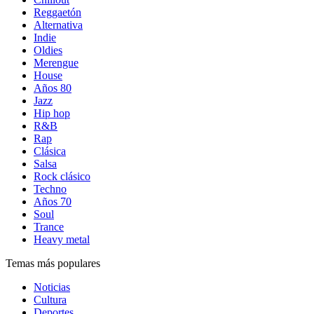
Reggaetón
Alternativa
Indie
Oldies
Merengue
House
Años 80
Jazz
Hip hop
R&B
Rap
Clásica
Salsa
Rock clásico
Techno
Años 70
Soul
Trance
Heavy metal
Temas más populares
Noticias
Cultura
Deportes