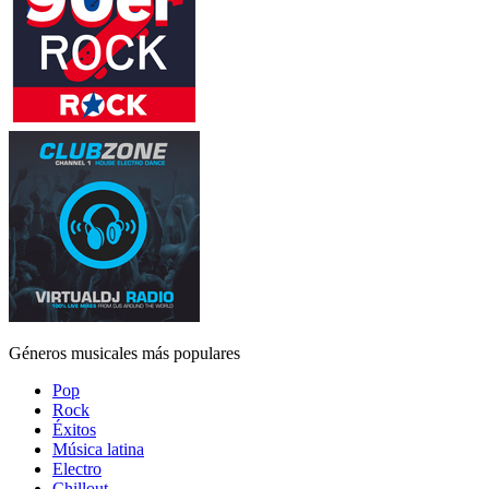
Géneros musicales más populares
Pop
Rock
Éxitos
Música latina
Electro
Chillout