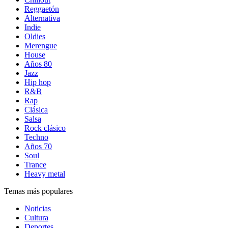
Reggaetón
Alternativa
Indie
Oldies
Merengue
House
Años 80
Jazz
Hip hop
R&B
Rap
Clásica
Salsa
Rock clásico
Techno
Años 70
Soul
Trance
Heavy metal
Temas más populares
Noticias
Cultura
Deportes