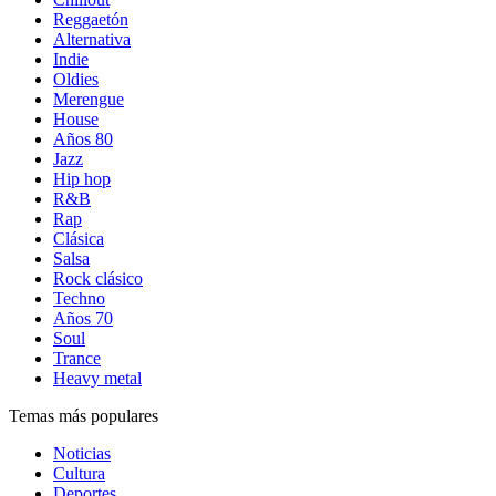
Reggaetón
Alternativa
Indie
Oldies
Merengue
House
Años 80
Jazz
Hip hop
R&B
Rap
Clásica
Salsa
Rock clásico
Techno
Años 70
Soul
Trance
Heavy metal
Temas más populares
Noticias
Cultura
Deportes