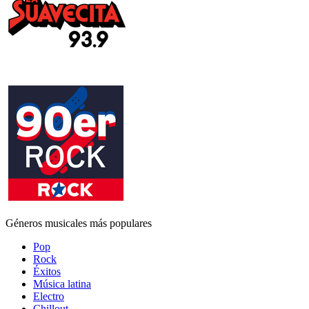
Géneros musicales más populares
Pop
Rock
Éxitos
Música latina
Electro
Chillout