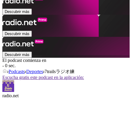
Descubrir más
Descubrir más
Descubrir más
El podcast comienza en
- 0 sec.
Podcasts
Deportes
7trailsラジオ練
Escucha gratis este podcast en la aplicación:
radio.net