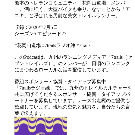
熊本のトレランコミュニティ「花岡山道場」メンバ
ー。酒に強く、大型バイクも乗りこなすことから「ア
ニキ」と呼ばれる男前な美女トレイルランナー。
収録：2026年7月5日
シーズン5 エピソード27
#花岡山道場 #7trailsラジオ練 #7trails
このPodcastは、九州のランニングメディア「7trails（セ
ブントレイルズ）」のメンバーが、日頃のランニング
にまつわるローカルな話を配信しています。
番組スポンサー・協賛・タイアップ募集中
「7trailsラジオ練」では、九州のトレイルカルチャーを
共に広げてくださるスポンサー・協賛・タイアップパ
ートナーを募集しています。レース出走権のご提供も
歓迎しています。現地の空気と魅力を、自分たちの言
葉で伝えます。