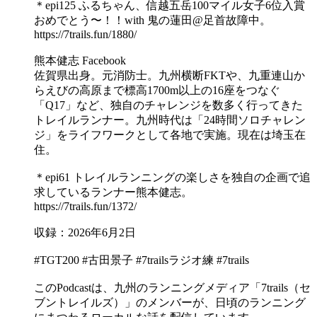
＊epi125 ふるちゃん、信越五岳100マイル女子6位入賞
おめでとう〜！！with 鬼の蓮田@足首故障中。
https://7trails.fun/1880/
熊本健志 Facebook
佐賀県出身。元消防士。九州横断FKTや、九重連山か
らえびの高原まで標高1700m以上の16座をつなぐ
「Q17」など、独自のチャレンジを数多く行ってきた
トレイルランナー。九州時代は「24時間ソロチャレン
ジ」をライフワークとして各地で実施。現在は埼玉在
住。
＊epi61 トレイルランニングの楽しさを独自の企画で追
求しているランナー熊本健志。
https://7trails.fun/1372/
収録：2026年6月2日
#TGT200 #古田景子 #7trailsラジオ練 #7trails
このPodcastは、九州のランニングメディア「7trails（セ
ブントレイルズ）」のメンバーが、日頃のランニング