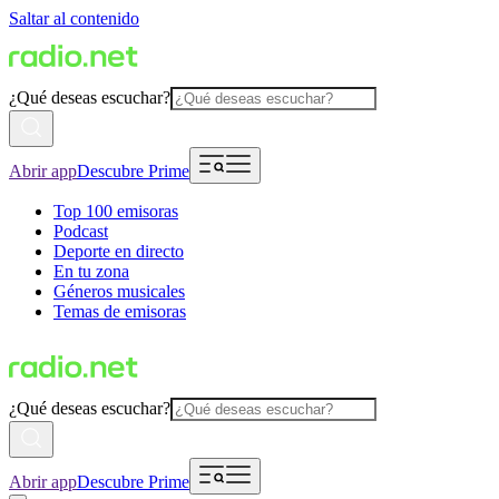
Saltar al contenido
¿Qué deseas escuchar?
Abrir app
Descubre Prime
Top 100 emisoras
Podcast
Deporte en directo
En tu zona
Géneros musicales
Temas de emisoras
¿Qué deseas escuchar?
Abrir app
Descubre Prime