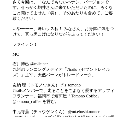
さて今回は、「なんでもないハナシ」バージョンで
す。せっかく駒井さんに来ていただいたのに、ろくな
こと聞けてません（笑）。そのあたりも含めて、ご容
赦ください。
いやーーー、暑いッスね！ みなさん、お身体に気をつ
けて、真っ黒こげになりながら走ってください！
ファイテン！
MC
石川博己 @rolleinar
九州のランニングメディア「7trails（セブントレイル
ズ）」主宰。天然パーマがトレードマーク。
友納 理（トモノウさん） @s_tomono
7trailsメンバーで、走ることをこよなく愛するアラフィ
フランナー。福岡市で焙煎屋「Tomono Coffee」
@tomono_coffee を営む。
中元寺薫（チュウゲンくん） @mt.eboshi.runner