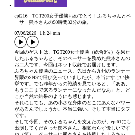
epi216 TGT200女子優勝おめでとう！ふるちゃんとペ
ーサー熊本さんの50時間32分の旅。
07/06/2026
|
1 h 24 min
今回のゲストは、TGT200女子優勝（総合8位）を果た
したふるちゃんと、そのペーサーを務めた熊本さんの
お二人です。今回はネット収録でお届けします。
ふるちゃん優勝のニュース、先日から九州のランナー
界隈のSNSで飛び交っていましたが、本当にすごい快
挙です。でも昨年からの戦績を見ていると、「ああ、
もうここまで来るランナーになったんだなあ」と、ど
こか当然の結果のようにも感じます。
それにしても、あの小さな身体のどこにあんなパワー
があるんでしょうか。本当に強い。そして本当にタフ
です。
そして今回、そのふるちゃんを支えたのが、epi61にも
出演してくださった熊本さん。相変わらず優しいです
ね（笑）。ペーサーに熊本さんを抜擢したふるちゃ