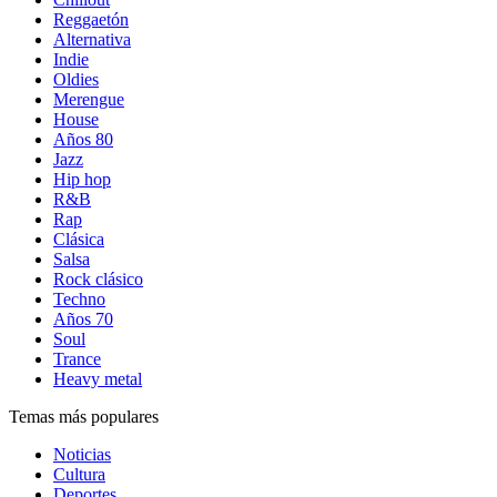
Reggaetón
Alternativa
Indie
Oldies
Merengue
House
Años 80
Jazz
Hip hop
R&B
Rap
Clásica
Salsa
Rock clásico
Techno
Años 70
Soul
Trance
Heavy metal
Temas más populares
Noticias
Cultura
Deportes