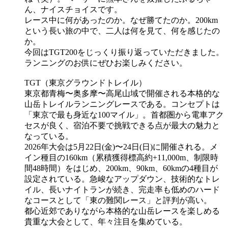
ん、ナイスチョイスです。
レース中に何があったのか。なぜ勝てたのか。200km
という長い旅の中で、二人は何を見て、何を感じたの
か。
今回はTGT200をじっくり振り返っていただきました。
ランニングのお供にぜひお楽しみください。
TGT（東京グラウンドトレイル）
東京都青梅〜奥多摩〜高尾山域で開催される本格的な
山岳トレイルランニングレースである。コンセプトは
「東京で最も身近な100マイル」。首都圏から電車アク
セスが良く、宿泊不要で挑戦できる点が最大の魅力と
なっている。
2026年大会は5月22日(金)〜24日(日)に開催される。メ
イン種目の160km（累積獲得標高約+11,000m、制限時
間48時間）をはじめ、200km、90km、60kmの4種目が
設定されている。急峻なアップダウン、技術的なトレ
イル、長いナイトランが続き、完走率も低めのハード
なコースとして「東の難関レース」と評判が高い。
都心近郊でありながら本格的な山岳レースを楽しめる
貴重な大会として、年々注目を集めている。