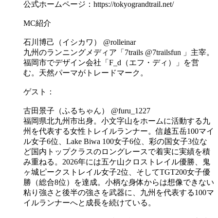
公式ホームページ：https://tokyograndtrail.net/
MC紹介
石川博己（イシカワ） @rolleinar
九州のランニングメディア「7trails @7trailsfun 」主宰。
福岡市でデザイン会社「F_d（エフ・ディ）」を営
む。天然パーマがトレードマーク。
ゲスト：
古田景子（ふるちゃん） @furu_1227
福岡県北九州市出身。小文字山をホームに活動する九
州を代表する女性トレイルランナー。信越五岳100マイ
ル女子6位、Lake Biwa 100女子6位、彩の国女子3位な
ど国内トップクラスのロングレースで着実に実績を積
み重ねる。2026年には五ケ山クロストレイル優勝、鬼
ヶ城ピークストレイル女子2位、そしてTGT200女子優
勝（総合8位）を達成。小柄な身体からは想像できない
粘り強さと後半の強さを武器に、九州を代表する100マ
イルランナーへと成長を続けている。