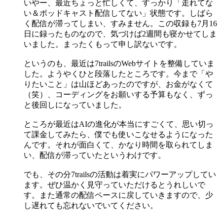
いやー、最近ちょっと忙しくて、すっかり「走れてな
い＆ポッドキャスト配信してない」状態です。しばら
く配信が滞ってしまい、すみません。この収録も7月16
日に録ったものなので、気づけば2週間も寝かせてしま
いました。まったくもって申し訳ないです。
というのも、最近は7trailsのWebサイトを整備していま
した。ようやくひと段落したところです。今まで「や
りたいこと」は山ほどあったのですが、お金がなくて
（笑）、コーディングをお願いする予算もなく、ずっ
と後回しになっていました。
ところが最近はAIの進化が本当にすごくて、思い切っ
て課金してみたら、僕でも使いこなせるようになった
んです。それが面白くて、かなり時間を取られてしま
い、配信が滞っていたというわけです。
でも、その分7trailsの活動は着実にパワーアップしてい
ます。ぜひ温かく見守っていただけるとうれしいで
す。また通常の配信ペースに戻していきますので、少
し遅れても忘れないでいてください。