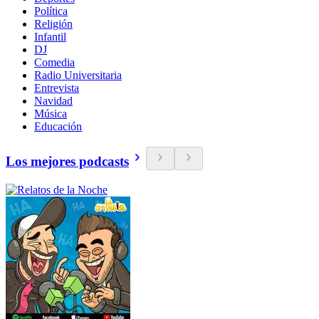
Política
Religión
Infantil
DJ
Comedia
Radio Universitaria
Entrevista
Navidad
Música
Educación
Los mejores podcasts