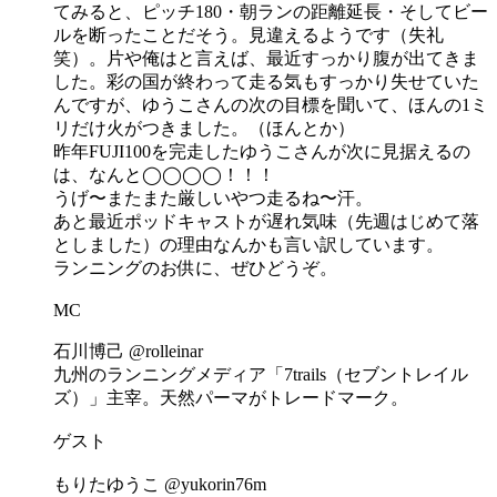
てみると、ピッチ180・朝ランの距離延長・そしてビー
ルを断ったことだそう。見違えるようです（失礼
笑）。片や俺はと言えば、最近すっかり腹が出てきま
した。彩の国が終わって走る気もすっかり失せていた
んですが、ゆうこさんの次の目標を聞いて、ほんの1ミ
リだけ火がつきました。（ほんとか）
昨年FUJI100を完走したゆうこさんが次に見据えるの
は、なんと◯◯◯◯！！！
うげ〜またまた厳しいやつ走るね〜汗。
あと最近ポッドキャストが遅れ気味（先週はじめて落
としました）の理由なんかも言い訳しています。
ランニングのお供に、ぜひどうぞ。
MC
石川博己 @rolleinar
九州のランニングメディア「7trails（セブントレイル
ズ）」主宰。天然パーマがトレードマーク。
ゲスト
もりたゆうこ @yukorin76m