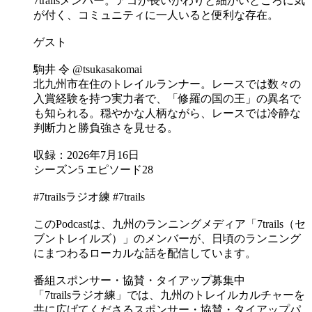
7trailsメンバー。アゴが長いがわりと細かいところに気
が付く、コミュニティに一人いると便利な存在。
ゲスト
駒井 令 @tsukasakomai
北九州市在住のトレイルランナー。レースでは数々の
入賞経験を持つ実力者で、「修羅の国の王」の異名で
も知られる。穏やかな人柄ながら、レースでは冷静な
判断力と勝負強さを見せる。
収録：2026年7月16日
シーズン5 エピソード28
#7trailsラジオ練 #7trails
このPodcastは、九州のランニングメディア「7trails（セ
ブントレイルズ）」のメンバーが、日頃のランニング
にまつわるローカルな話を配信しています。
番組スポンサー・協賛・タイアップ募集中
「7trailsラジオ練」では、九州のトレイルカルチャーを
共に広げてくださるスポンサー・協賛・タイアップパ