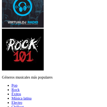
Géneros musicales más populares
Pop
Rock
Éxitos
Música latina
Electro
Chillout