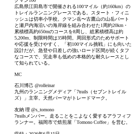
クマン100
広島県江田島市で開催される100マイル（約160km）の
トレイルランニングレースである。スタート・フィニ
ッシュは切串小学校。クマン岳〜古鷹山の山岳パート
と瀬戸内海沿いの海岸線を組み合わせた1周約20km・
累積標高約650mのコースを8周し、総累積標高は約
5,200m、制限時間は35時間。周回形式のためサポート
や応援を受けやすく、「初100マイル挑戦」にも向いた
設計だが、急登や日差しの強いロード区間が続くタフ
なコースで、完走率も低めの本格的な耐久レースとし
て知られている。
MC
石川博己 @rolleinar
九州のランニングメディア「7trails（セブントレイル
ズ）」主宰。天然パーマがトレードマーク。
友納 理 @s_tomono
7trailsメンバー。走ることをこよなく愛するアラフィフ
ランナー。福岡市で焙煎屋「Tomono Coffee」を営む。
収録：2026年6月15日