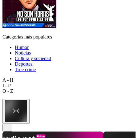
Categorías más populares
Humor
Noticias
Cultura y sociedad
Deportes
True crime
A - H
I - P
Q - Z