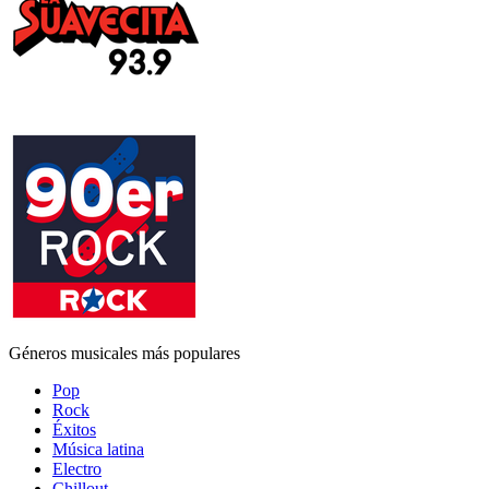
Géneros musicales más populares
Pop
Rock
Éxitos
Música latina
Electro
Chillout