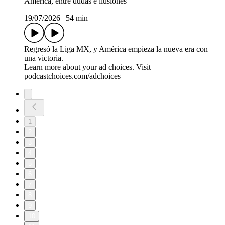
América, entre dudas e ilusiones
19/07/2026
|
54 min
Regresó la Liga MX, y América empieza la nueva era con
una victoria.
Learn more about your ad choices. Visit
podcastchoices.com/adchoices
1
2
3
4
5
6
7
8
9
10