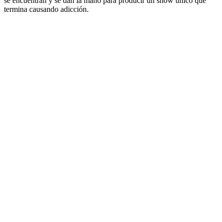
se encuentran y se dan la mano para producir un show único que
termina causando adicción.
Sitio web del podcast