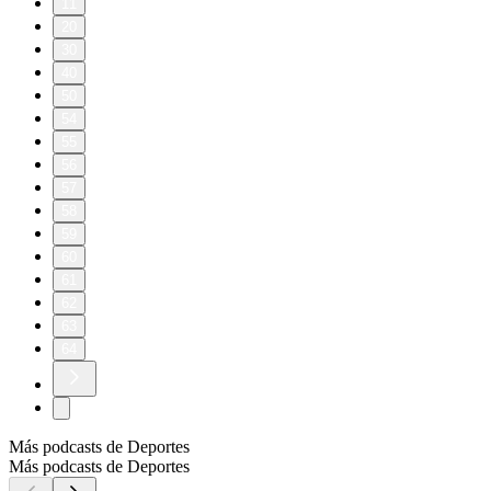
11
20
30
40
50
54
55
56
57
58
59
60
61
62
63
64
Más podcasts de Deportes
Más podcasts de Deportes