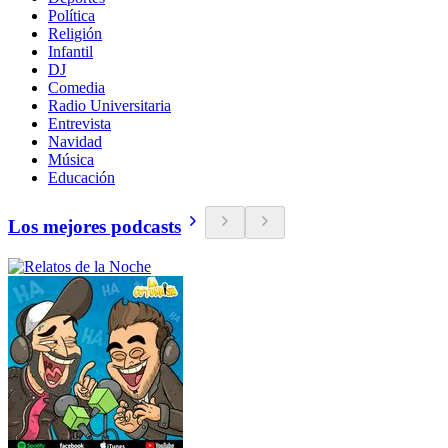
Política
Religión
Infantil
DJ
Comedia
Radio Universitaria
Entrevista
Navidad
Música
Educación
Los mejores podcasts