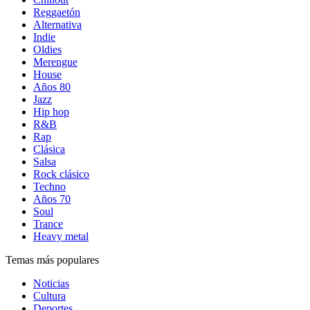
Reggaetón
Alternativa
Indie
Oldies
Merengue
House
Años 80
Jazz
Hip hop
R&B
Rap
Clásica
Salsa
Rock clásico
Techno
Años 70
Soul
Trance
Heavy metal
Temas más populares
Noticias
Cultura
Deportes