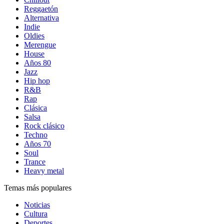
Reggaetón
Alternativa
Indie
Oldies
Merengue
House
Años 80
Jazz
Hip hop
R&B
Rap
Clásica
Salsa
Rock clásico
Techno
Años 70
Soul
Trance
Heavy metal
Temas más populares
Noticias
Cultura
Deportes