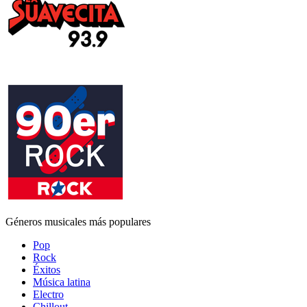
Géneros musicales más populares
Pop
Rock
Éxitos
Música latina
Electro
Chillout