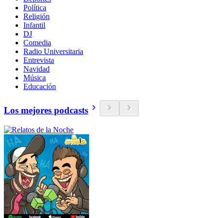
Política
Religión
Infantil
DJ
Comedia
Radio Universitaria
Entrevista
Navidad
Música
Educación
Los mejores podcasts