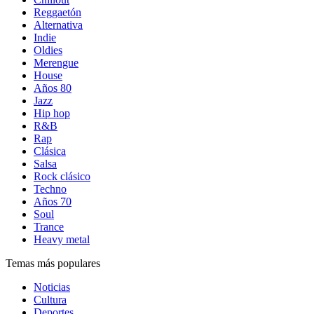
Reggaetón
Alternativa
Indie
Oldies
Merengue
House
Años 80
Jazz
Hip hop
R&B
Rap
Clásica
Salsa
Rock clásico
Techno
Años 70
Soul
Trance
Heavy metal
Temas más populares
Noticias
Cultura
Deportes