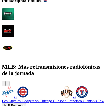
Philadelphia Phillies
94 WIP Sportsradio
97.3 ESPN
WEMG La Mega 105.7 FM
MLB: Más retransmisiones radiofónicas
de la jornada
vs
vs
Los Angeles Dodgers
vs
Chicago Cubs
San Francisco Giants
vs
Texa
MLB Resumen