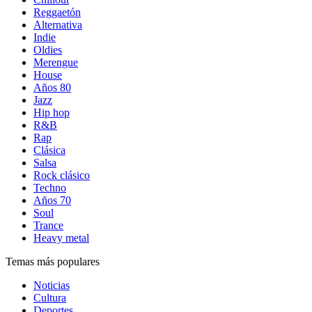
Reggaetón
Alternativa
Indie
Oldies
Merengue
House
Años 80
Jazz
Hip hop
R&B
Rap
Clásica
Salsa
Rock clásico
Techno
Años 70
Soul
Trance
Heavy metal
Temas más populares
Noticias
Cultura
Deportes