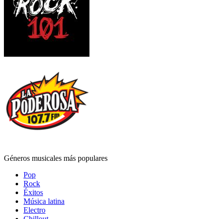
Géneros musicales más populares
Pop
Rock
Éxitos
Música latina
Electro
Chillout