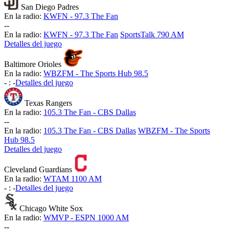
San Diego Padres
En la radio:
KWFN - 97.3 The Fan
-
-
En la radio:
KWFN - 97.3 The Fan
SportsTalk 790 AM
Detalles del juego
Baltimore Orioles
En la radio:
WBZFM - The Sports Hub 98.5
-
:
-
Detalles del juego
Texas Rangers
En la radio:
105.3 The Fan - CBS Dallas
-
-
En la radio:
105.3 The Fan - CBS Dallas
WBZFM - The Sports
Hub 98.5
Detalles del juego
Cleveland Guardians
En la radio:
WTAM 1100 AM
-
:
-
Detalles del juego
Chicago White Sox
En la radio:
WMVP - ESPN 1000 AM
-
-