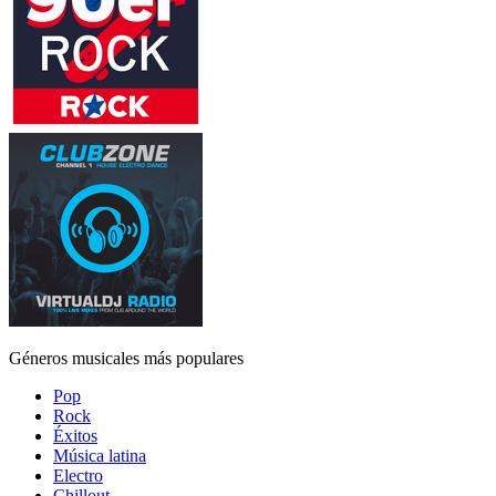
Géneros musicales más populares
Pop
Rock
Éxitos
Música latina
Electro
Chillout