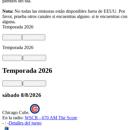
partidos del día.
Nota:
No todas las emisoras están disponibles fuera de EEUU. Por
favor, prueba otros canales si encuentras alguno.
si te encuentras con
alguna.
Temporada
2026
<
retorno
siguiente
>
Temporada
2026
|
<
retorno
siguiente
>
Temporada
2026
|
<
retorno
siguiente
>
sábado
8/8/2026
Chicago Cubs
En la radio:
WSCR - 670 AM The Score
-
:
-
Detalles del juego