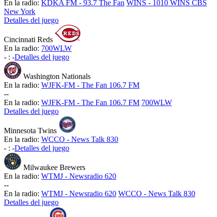
En la radio:
KDKA FM - 93.7 The Fan
WINS - 1010 WINS CBS
New York
Detalles del juego
Cincinnati Reds
En la radio:
700WLW
-
:
-
Detalles del juego
Washington Nationals
En la radio:
WJFK-FM - The Fan 106.7 FM
-
-
En la radio:
WJFK-FM - The Fan 106.7 FM
700WLW
Detalles del juego
Minnesota Twins
En la radio:
WCCO - News Talk 830
-
:
-
Detalles del juego
Milwaukee Brewers
En la radio:
WTMJ - Newsradio 620
-
-
En la radio:
WTMJ - Newsradio 620
WCCO - News Talk 830
Detalles del juego