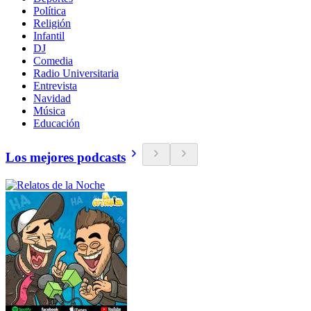
Política
Religión
Infantil
DJ
Comedia
Radio Universitaria
Entrevista
Navidad
Música
Educación
Los mejores podcasts