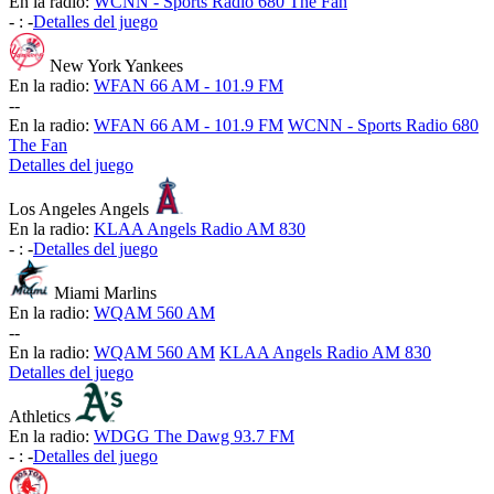
En la radio:
WCNN - Sports Radio 680 The Fan
-
:
-
Detalles del juego
New York Yankees
En la radio:
WFAN 66 AM - 101.9 FM
-
-
En la radio:
WFAN 66 AM - 101.9 FM
WCNN - Sports Radio 680
The Fan
Detalles del juego
Los Angeles Angels
En la radio:
KLAA Angels Radio AM 830
-
:
-
Detalles del juego
Miami Marlins
En la radio:
WQAM 560 AM
-
-
En la radio:
WQAM 560 AM
KLAA Angels Radio AM 830
Detalles del juego
Athletics
En la radio:
WDGG The Dawg 93.7 FM
-
:
-
Detalles del juego