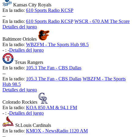
Kansas City Royals
En la radio:
610 Sports Radio KCSP
-
-
En la radio:
610 Sports Radio KCSP
WSCR - 670 AM The Score
Detalles del juego
Baltimore Orioles
En la radio:
WBZFM - The Sports Hub 98.5
-
:
-
Detalles del juego
Texas Rangers
En la radio:
105.3 The Fan - CBS Dallas
-
-
En la radio:
105.3 The Fan - CBS Dallas
WBZFM - The Sports
Hub 98.5
Detalles del juego
Colorado Rockies
En la radio:
KOA 850 AM & 94.1 FM
-
:
-
Detalles del juego
St.Louis Cardinals
En la radio:
KMOX - NewsRadio 1120 AM
-
-