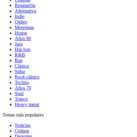
Reggaetón
Alternativa
Indie
Oldies
Merengue
House
Años 80
Jazz
Hip hop
R&B
Rap
Clásica
Salsa
Rock clásico
Techno
Años 70
Soul
Trance
Heavy metal
Temas más populares
Noticias
Cultura
Deportes