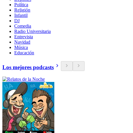
Política
Religión
Infantil
DJ
Comedia
Radio Universitaria
Entrevista
Navidad
Música
Educación
Los mejores podcasts