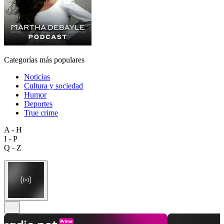
Categorías más populares
Noticias
Cultura y sociedad
Humor
Deportes
True crime
A - H
I - P
Q - Z