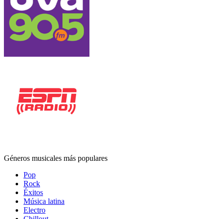
Géneros musicales más populares
Pop
Rock
Éxitos
Música latina
Electro
Chillout