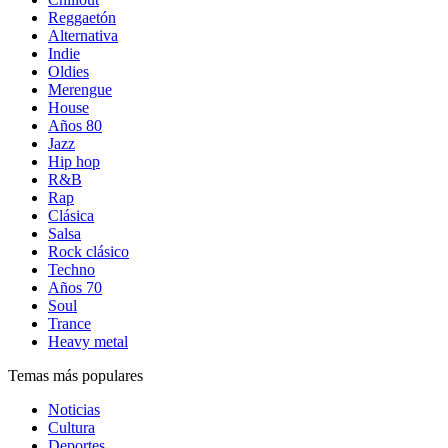
Reggaetón
Alternativa
Indie
Oldies
Merengue
House
Años 80
Jazz
Hip hop
R&B
Rap
Clásica
Salsa
Rock clásico
Techno
Años 70
Soul
Trance
Heavy metal
Temas más populares
Noticias
Cultura
Deportes