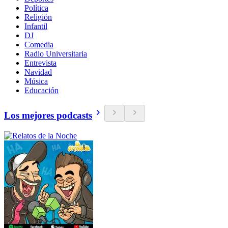
Política
Religión
Infantil
DJ
Comedia
Radio Universitaria
Entrevista
Navidad
Música
Educación
Los mejores podcasts