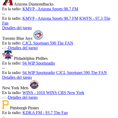
Arizona Diamondbacks
En la radio:
KMVP - Arizona Sports 98.7 FM
-
-
En la radio:
KMVP - Arizona Sports 98.7 FM
KWFN - 97.3 The
Fan
Detalles del juego
Toronto Blue Jays
En la radio:
CJCL Sportsnet 590 The FAN
-
:
-
Detalles del juego
Philadelphia Phillies
En la radio:
94 WIP Sportsradio
-
-
En la radio:
94 WIP Sportsradio
CJCL Sportsnet 590 The FAN
Detalles del juego
New York Mets
En la radio:
WINS - 1010 WINS CBS New York
-
:
-
Detalles del juego
Pittsburgh Pirates
En la radio:
KDKA FM - 93.7 The Fan
-
-