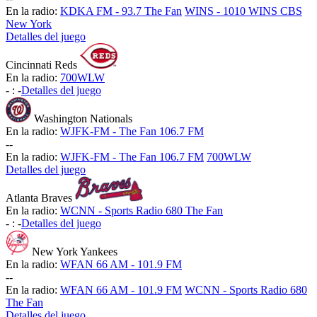
En la radio:
KDKA FM - 93.7 The Fan
WINS - 1010 WINS CBS
New York
Detalles del juego
Cincinnati Reds
En la radio:
700WLW
-
:
-
Detalles del juego
Washington Nationals
En la radio:
WJFK-FM - The Fan 106.7 FM
-
-
En la radio:
WJFK-FM - The Fan 106.7 FM
700WLW
Detalles del juego
Atlanta Braves
En la radio:
WCNN - Sports Radio 680 The Fan
-
:
-
Detalles del juego
New York Yankees
En la radio:
WFAN 66 AM - 101.9 FM
-
-
En la radio:
WFAN 66 AM - 101.9 FM
WCNN - Sports Radio 680
The Fan
Detalles del juego