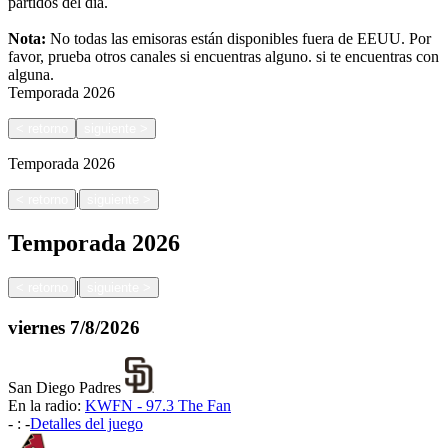
partidos del día.
Nota:
No todas las emisoras están disponibles fuera de EEUU. Por
favor, prueba otros canales si encuentras alguno.
si te encuentras con
alguna.
Temporada
2026
<
retorno
siguiente
>
Temporada
2026
|
<
retorno
siguiente
>
Temporada
2026
|
<
retorno
siguiente
>
viernes
7/8/2026
San Diego Padres
En la radio:
KWFN - 97.3 The Fan
-
:
-
Detalles del juego