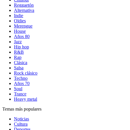
Reggaetón
Alternativa
Indie
Oldies
Merengue
House
Años 80
Jazz
Hip hop
R&B
Rap
Clásica
Salsa
Rock clásico
Techno
Años 70
Soul
Trance
Heavy metal
Temas más populares
Noticias
Cultura
Deportes