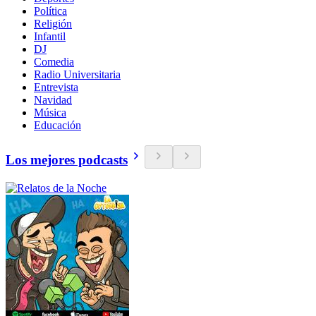
Política
Religión
Infantil
DJ
Comedia
Radio Universitaria
Entrevista
Navidad
Música
Educación
Los mejores podcasts