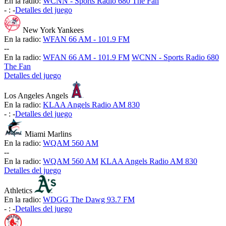
En la radio:
WCNN - Sports Radio 680 The Fan
-
:
-
Detalles del juego
New York Yankees
En la radio:
WFAN 66 AM - 101.9 FM
-
-
En la radio:
WFAN 66 AM - 101.9 FM
WCNN - Sports Radio 680
The Fan
Detalles del juego
Los Angeles Angels
En la radio:
KLAA Angels Radio AM 830
-
:
-
Detalles del juego
Miami Marlins
En la radio:
WQAM 560 AM
-
-
En la radio:
WQAM 560 AM
KLAA Angels Radio AM 830
Detalles del juego
Athletics
En la radio:
WDGG The Dawg 93.7 FM
-
:
-
Detalles del juego