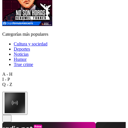
Categorías más populares
Cultura y sociedad
Deportes
Noticias
Humor
True crime
A - H
I - P
Q - Z