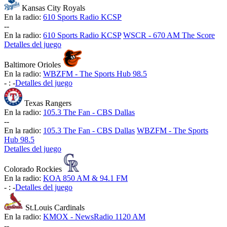
Kansas City Royals
En la radio:
610 Sports Radio KCSP
-
-
En la radio:
610 Sports Radio KCSP
WSCR - 670 AM The Score
Detalles del juego
Baltimore Orioles
En la radio:
WBZFM - The Sports Hub 98.5
-
:
-
Detalles del juego
Texas Rangers
En la radio:
105.3 The Fan - CBS Dallas
-
-
En la radio:
105.3 The Fan - CBS Dallas
WBZFM - The Sports
Hub 98.5
Detalles del juego
Colorado Rockies
En la radio:
KOA 850 AM & 94.1 FM
-
:
-
Detalles del juego
St.Louis Cardinals
En la radio:
KMOX - NewsRadio 1120 AM
-
-