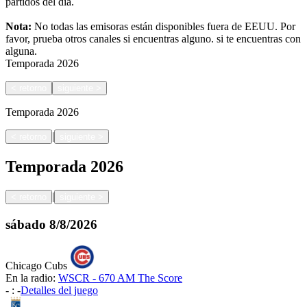
partidos del día.
Nota:
No todas las emisoras están disponibles fuera de EEUU. Por
favor, prueba otros canales si encuentras alguno.
si te encuentras con
alguna.
Temporada
2026
<
retorno
siguiente
>
Temporada
2026
|
<
retorno
siguiente
>
Temporada
2026
|
<
retorno
siguiente
>
sábado
8/8/2026
Chicago Cubs
En la radio:
WSCR - 670 AM The Score
-
:
-
Detalles del juego