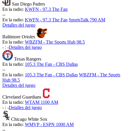
San Diego Padres
En la radio:
KWFN - 97.3 The Fan
-
-
En la radio:
KWFN - 97.3 The Fan
SportsTalk 790 AM
Detalles del juego
Baltimore Orioles
En la radio:
WBZFM - The Sports Hub 98.5
-
:
-
Detalles del juego
Texas Rangers
En la radio:
105.3 The Fan - CBS Dallas
-
-
En la radio:
105.3 The Fan - CBS Dallas
WBZFM - The Sports
Hub 98.5
Detalles del juego
Cleveland Guardians
En la radio:
WTAM 1100 AM
-
:
-
Detalles del juego
Chicago White Sox
En la radio:
WMVP - ESPN 1000 AM
-
-