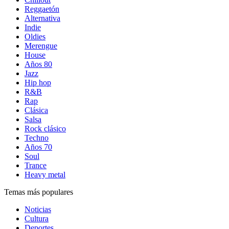
Reggaetón
Alternativa
Indie
Oldies
Merengue
House
Años 80
Jazz
Hip hop
R&B
Rap
Clásica
Salsa
Rock clásico
Techno
Años 70
Soul
Trance
Heavy metal
Temas más populares
Noticias
Cultura
Deportes