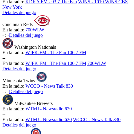
En la radio:
KDKA FM - 93.7 The Fan
WINS - 1010 WINS CBS
New York
Detalles del juego
Cincinnati Reds
En la radio:
700WLW
-
:
-
Detalles del juego
Washington Nationals
En la radio:
WJFK-FM - The Fan 106.7 FM
-
-
En la radio:
WJFK-FM - The Fan 106.7 FM
700WLW
Detalles del juego
Minnesota Twins
En la radio:
WCCO - News Talk 830
-
:
-
Detalles del juego
Milwaukee Brewers
En la radio:
WTMJ - Newsradio 620
-
-
En la radio:
WTMJ - Newsradio 620
WCCO - News Talk 830
Detalles del juego