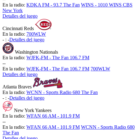
En la radio:
KDKA FM - 93.7 The Fan
WINS - 1010 WINS CBS
New York
Detalles del juego
Cincinnati Reds
En la radio:
700WLW
-
:
-
Detalles del juego
Washington Nationals
En la radio:
WJFK-FM - The Fan 106.7 FM
-
-
En la radio:
WJFK-FM - The Fan 106.7 FM
700WLW
Detalles del juego
Atlanta Braves
En la radio:
WCNN - Sports Radio 680 The Fan
-
:
-
Detalles del juego
New York Yankees
En la radio:
WFAN 66 AM - 101.9 FM
-
-
En la radio:
WFAN 66 AM - 101.9 FM
WCNN - Sports Radio 680
The Fan
Detalles del juego