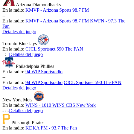
Arizona Diamondbacks
En la radio:
KMVP - Arizona Sports 98.7 FM
-
-
En la radio:
KMVP - Arizona Sports 98.7 FM
KWFN - 97.3 The
Fan
Detalles del juego
Toronto Blue Jays
En la radio:
CJCL Sportsnet 590 The FAN
-
:
-
Detalles del juego
Philadelphia Phillies
En la radio:
94 WIP Sportsradio
-
-
En la radio:
94 WIP Sportsradio
CJCL Sportsnet 590 The FAN
Detalles del juego
New York Mets
En la radio:
WINS - 1010 WINS CBS New York
-
:
-
Detalles del juego
Pittsburgh Pirates
En la radio:
KDKA FM - 93.7 The Fan
-
-