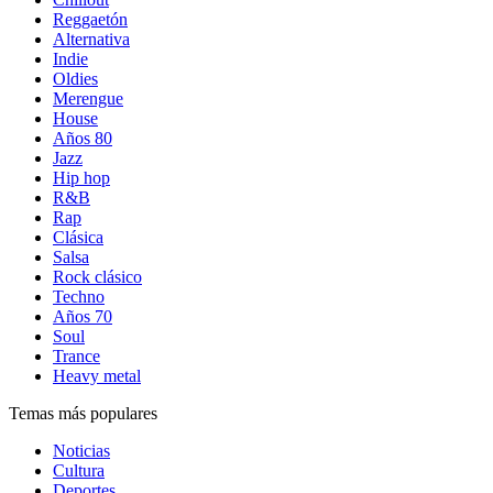
Reggaetón
Alternativa
Indie
Oldies
Merengue
House
Años 80
Jazz
Hip hop
R&B
Rap
Clásica
Salsa
Rock clásico
Techno
Años 70
Soul
Trance
Heavy metal
Temas más populares
Noticias
Cultura
Deportes