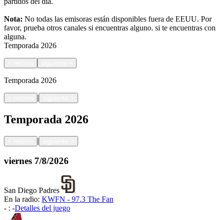
partidos del día.
Nota:
No todas las emisoras están disponibles fuera de EEUU. Por
favor, prueba otros canales si encuentras alguno.
si te encuentras con
alguna.
Temporada
2026
<
retorno
siguiente
>
Temporada
2026
|
<
retorno
siguiente
>
Temporada
2026
|
<
retorno
siguiente
>
viernes
7/8/2026
San Diego Padres
En la radio:
KWFN - 97.3 The Fan
-
:
-
Detalles del juego