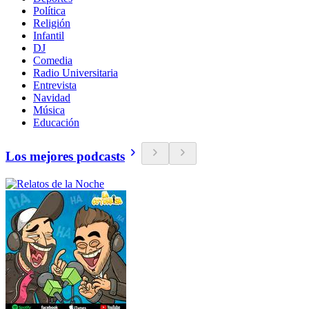
Política
Religión
Infantil
DJ
Comedia
Radio Universitaria
Entrevista
Navidad
Música
Educación
Los mejores podcasts