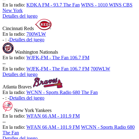
En la radio:
KDKA FM - 93.7 The Fan
WINS - 1010 WINS CBS
New York
Detalles del juego
Cincinnati Reds
En la radio:
700WLW
-
:
-
Detalles del juego
Washington Nationals
En la radio:
WJFK-FM - The Fan 106.7 FM
-
-
En la radio:
WJFK-FM - The Fan 106.7 FM
700WLW
Detalles del juego
Atlanta Braves
En la radio:
WCNN - Sports Radio 680 The Fan
-
:
-
Detalles del juego
New York Yankees
En la radio:
WFAN 66 AM - 101.9 FM
-
-
En la radio:
WFAN 66 AM - 101.9 FM
WCNN - Sports Radio 680
The Fan
Detalles del juego