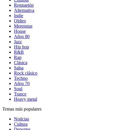
Reggaetón
Alternativa
Indie
Oldies
Merengue
House
Años 80
Jazz
Hip hop
R&B
Rap
Clásica
Salsa
Rock clásico
Techno
Años 70
Soul
Trance
Heavy metal
Temas más populares
Noticias
Cultura
Deportes