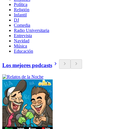
Política
Religión
Infantil
DJ
Comedia
Radio Universitaria
Entrevista
Navidad
Música
Educación
Los mejores podcasts