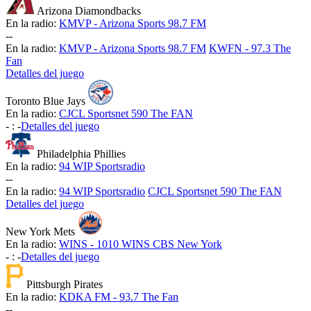
Arizona Diamondbacks
En la radio:
KMVP - Arizona Sports 98.7 FM
-
-
En la radio:
KMVP - Arizona Sports 98.7 FM
KWFN - 97.3 The
Fan
Detalles del juego
Toronto Blue Jays
En la radio:
CJCL Sportsnet 590 The FAN
-
:
-
Detalles del juego
Philadelphia Phillies
En la radio:
94 WIP Sportsradio
-
-
En la radio:
94 WIP Sportsradio
CJCL Sportsnet 590 The FAN
Detalles del juego
New York Mets
En la radio:
WINS - 1010 WINS CBS New York
-
:
-
Detalles del juego
Pittsburgh Pirates
En la radio:
KDKA FM - 93.7 The Fan
-
-