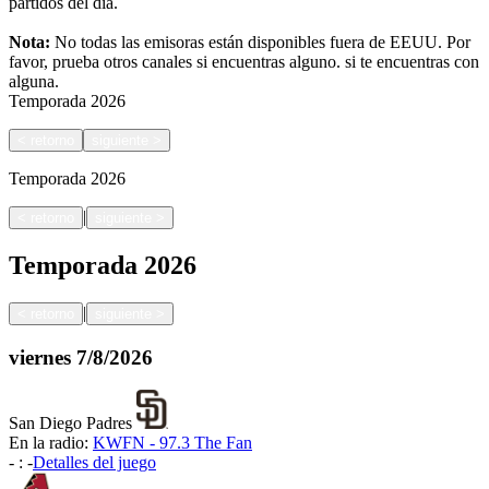
partidos del día.
Nota:
No todas las emisoras están disponibles fuera de EEUU. Por
favor, prueba otros canales si encuentras alguno.
si te encuentras con
alguna.
Temporada
2026
<
retorno
siguiente
>
Temporada
2026
|
<
retorno
siguiente
>
Temporada
2026
|
<
retorno
siguiente
>
viernes
7/8/2026
San Diego Padres
En la radio:
KWFN - 97.3 The Fan
-
:
-
Detalles del juego