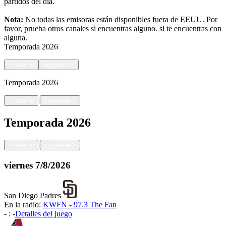
partidos del día.
Nota:
No todas las emisoras están disponibles fuera de EEUU. Por
favor, prueba otros canales si encuentras alguno.
si te encuentras con
alguna.
Temporada
2026
<
retorno
siguiente
>
Temporada
2026
|
<
retorno
siguiente
>
Temporada
2026
|
<
retorno
siguiente
>
viernes
7/8/2026
San Diego Padres
En la radio:
KWFN - 97.3 The Fan
-
:
-
Detalles del juego