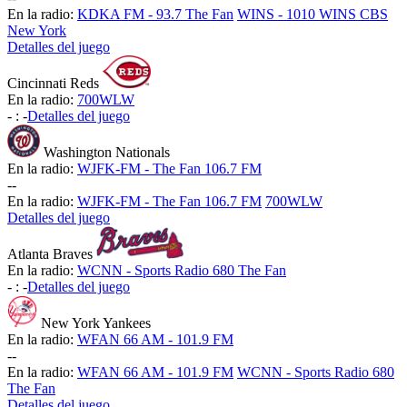
En la radio:
KDKA FM - 93.7 The Fan
WINS - 1010 WINS CBS
New York
Detalles del juego
Cincinnati Reds
En la radio:
700WLW
-
:
-
Detalles del juego
Washington Nationals
En la radio:
WJFK-FM - The Fan 106.7 FM
-
-
En la radio:
WJFK-FM - The Fan 106.7 FM
700WLW
Detalles del juego
Atlanta Braves
En la radio:
WCNN - Sports Radio 680 The Fan
-
:
-
Detalles del juego
New York Yankees
En la radio:
WFAN 66 AM - 101.9 FM
-
-
En la radio:
WFAN 66 AM - 101.9 FM
WCNN - Sports Radio 680
The Fan
Detalles del juego