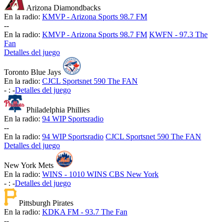
Arizona Diamondbacks
En la radio:
KMVP - Arizona Sports 98.7 FM
-
-
En la radio:
KMVP - Arizona Sports 98.7 FM
KWFN - 97.3 The
Fan
Detalles del juego
Toronto Blue Jays
En la radio:
CJCL Sportsnet 590 The FAN
-
:
-
Detalles del juego
Philadelphia Phillies
En la radio:
94 WIP Sportsradio
-
-
En la radio:
94 WIP Sportsradio
CJCL Sportsnet 590 The FAN
Detalles del juego
New York Mets
En la radio:
WINS - 1010 WINS CBS New York
-
:
-
Detalles del juego
Pittsburgh Pirates
En la radio:
KDKA FM - 93.7 The Fan
-
-