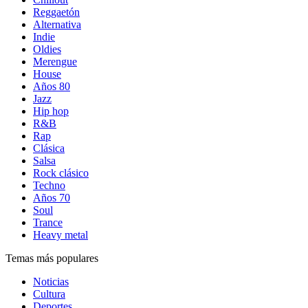
Reggaetón
Alternativa
Indie
Oldies
Merengue
House
Años 80
Jazz
Hip hop
R&B
Rap
Clásica
Salsa
Rock clásico
Techno
Años 70
Soul
Trance
Heavy metal
Temas más populares
Noticias
Cultura
Deportes