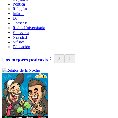
Política
Religión
Infantil
DJ
Comedia
Radio Universitaria
Entrevista
Navidad
Música
Educación
Los mejores podcasts