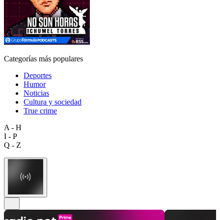
Categorías más populares
Deportes
Humor
Noticias
Cultura y sociedad
True crime
A - H
I - P
Q - Z