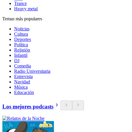
Trance
Heavy metal
Temas más populares
Noticias
Cultura
Deportes
Política
Religión
Infantil
DJ
Comedia
Radio Universitaria
Entrevista
Navidad
Música
Educación
Los mejores podcasts