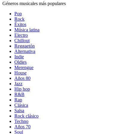
Géneros musicales más populares
Pop
Rock
Éxitos
Música latina
Electro
Chillout
Reggaetón
Alternativa
Indie
Oldies
Merengue
House
Años 80
Jazz
Hip hop
R&B
Rap
Clásica
Salsa
Rock clásico
Techno
Años 70
Soul