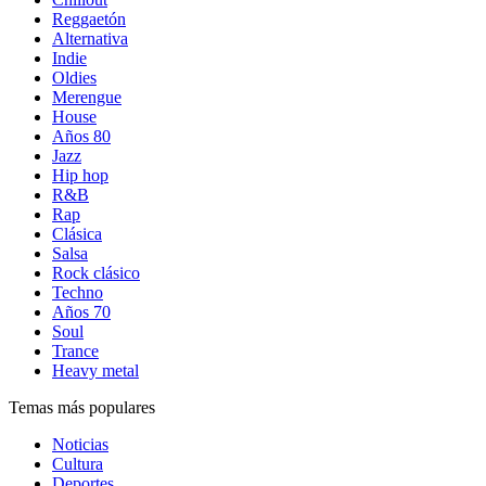
Reggaetón
Alternativa
Indie
Oldies
Merengue
House
Años 80
Jazz
Hip hop
R&B
Rap
Clásica
Salsa
Rock clásico
Techno
Años 70
Soul
Trance
Heavy metal
Temas más populares
Noticias
Cultura
Deportes