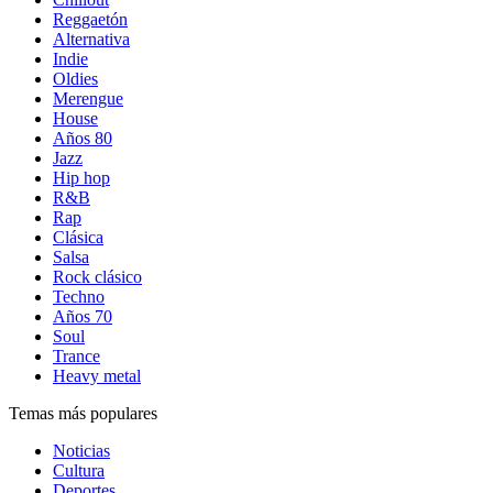
Reggaetón
Alternativa
Indie
Oldies
Merengue
House
Años 80
Jazz
Hip hop
R&B
Rap
Clásica
Salsa
Rock clásico
Techno
Años 70
Soul
Trance
Heavy metal
Temas más populares
Noticias
Cultura
Deportes