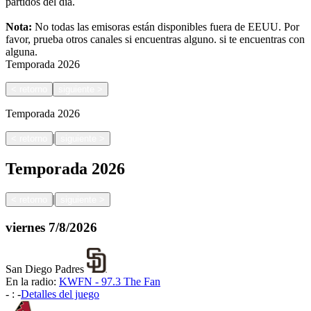
partidos del día.
Nota:
No todas las emisoras están disponibles fuera de EEUU. Por
favor, prueba otros canales si encuentras alguno.
si te encuentras con
alguna.
Temporada
2026
<
retorno
siguiente
>
Temporada
2026
|
<
retorno
siguiente
>
Temporada
2026
|
<
retorno
siguiente
>
viernes
7/8/2026
San Diego Padres
En la radio:
KWFN - 97.3 The Fan
-
:
-
Detalles del juego