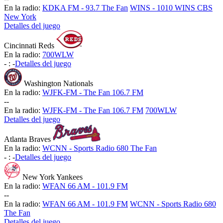
En la radio:
KDKA FM - 93.7 The Fan
WINS - 1010 WINS CBS
New York
Detalles del juego
Cincinnati Reds
En la radio:
700WLW
-
:
-
Detalles del juego
Washington Nationals
En la radio:
WJFK-FM - The Fan 106.7 FM
-
-
En la radio:
WJFK-FM - The Fan 106.7 FM
700WLW
Detalles del juego
Atlanta Braves
En la radio:
WCNN - Sports Radio 680 The Fan
-
:
-
Detalles del juego
New York Yankees
En la radio:
WFAN 66 AM - 101.9 FM
-
-
En la radio:
WFAN 66 AM - 101.9 FM
WCNN - Sports Radio 680
The Fan
Detalles del juego