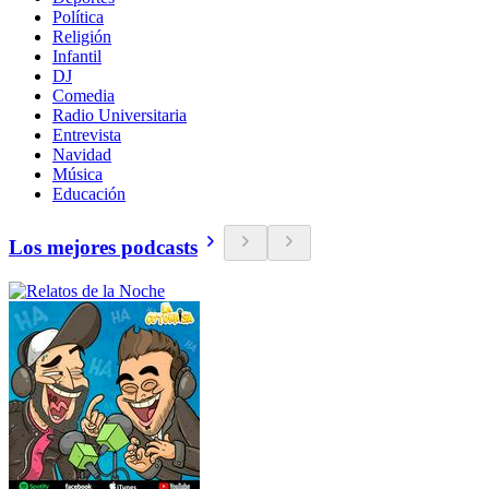
Política
Religión
Infantil
DJ
Comedia
Radio Universitaria
Entrevista
Navidad
Música
Educación
Los mejores podcasts