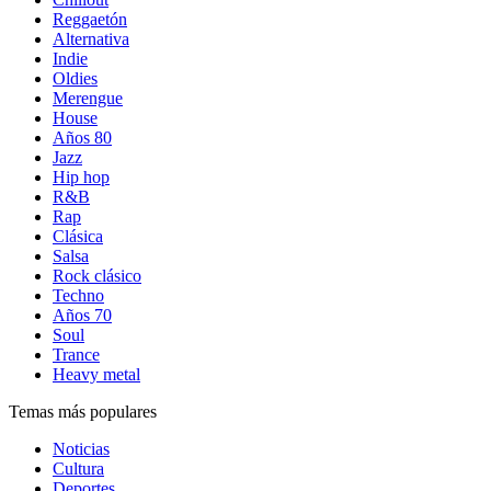
Reggaetón
Alternativa
Indie
Oldies
Merengue
House
Años 80
Jazz
Hip hop
R&B
Rap
Clásica
Salsa
Rock clásico
Techno
Años 70
Soul
Trance
Heavy metal
Temas más populares
Noticias
Cultura
Deportes