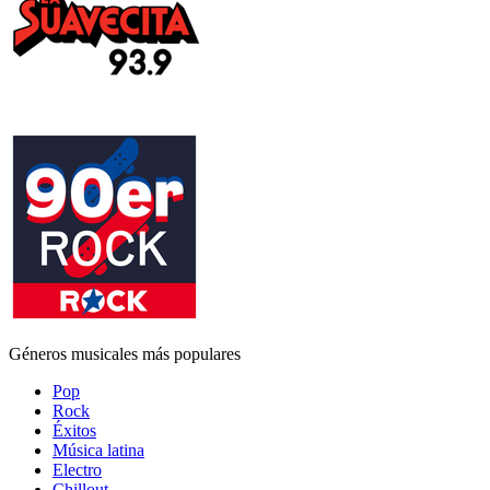
Géneros musicales más populares
Pop
Rock
Éxitos
Música latina
Electro
Chillout