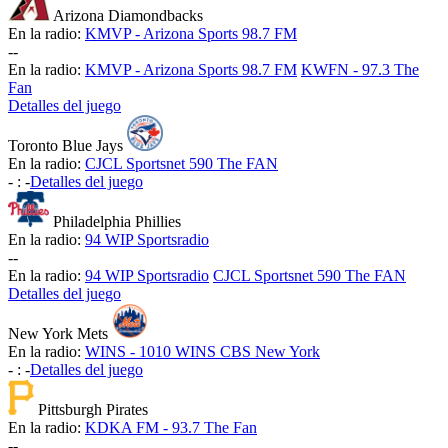
Arizona Diamondbacks
En la radio:
KMVP - Arizona Sports 98.7 FM
-
-
En la radio:
KMVP - Arizona Sports 98.7 FM
KWFN - 97.3 The
Fan
Detalles del juego
Toronto Blue Jays
En la radio:
CJCL Sportsnet 590 The FAN
-
:
-
Detalles del juego
Philadelphia Phillies
En la radio:
94 WIP Sportsradio
-
-
En la radio:
94 WIP Sportsradio
CJCL Sportsnet 590 The FAN
Detalles del juego
New York Mets
En la radio:
WINS - 1010 WINS CBS New York
-
:
-
Detalles del juego
Pittsburgh Pirates
En la radio:
KDKA FM - 93.7 The Fan
-
-