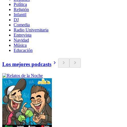
Política
Religión
Infantil
DJ
Comedia
Radio Universitaria
Entrevista
Navidad
Música
Educación
Los mejores podcasts