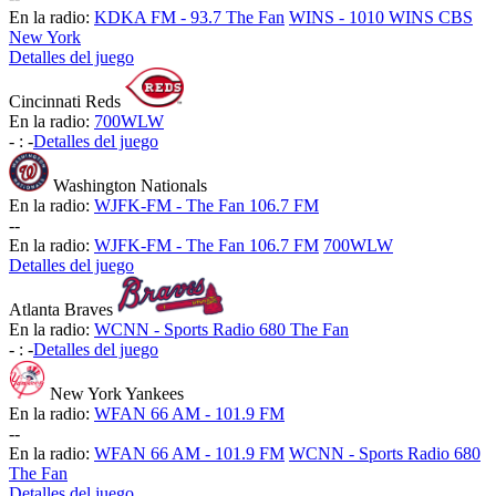
En la radio:
KDKA FM - 93.7 The Fan
WINS - 1010 WINS CBS
New York
Detalles del juego
Cincinnati Reds
En la radio:
700WLW
-
:
-
Detalles del juego
Washington Nationals
En la radio:
WJFK-FM - The Fan 106.7 FM
-
-
En la radio:
WJFK-FM - The Fan 106.7 FM
700WLW
Detalles del juego
Atlanta Braves
En la radio:
WCNN - Sports Radio 680 The Fan
-
:
-
Detalles del juego
New York Yankees
En la radio:
WFAN 66 AM - 101.9 FM
-
-
En la radio:
WFAN 66 AM - 101.9 FM
WCNN - Sports Radio 680
The Fan
Detalles del juego