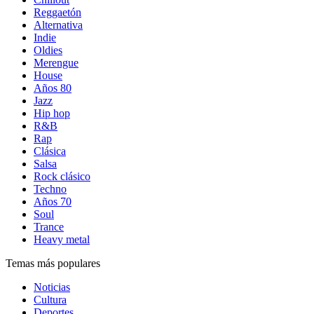
Reggaetón
Alternativa
Indie
Oldies
Merengue
House
Años 80
Jazz
Hip hop
R&B
Rap
Clásica
Salsa
Rock clásico
Techno
Años 70
Soul
Trance
Heavy metal
Temas más populares
Noticias
Cultura
Deportes