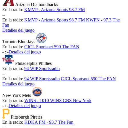
Arizona Diamondbacks
En la radio:
KMVP - Arizona Sports 98.7 FM
-
-
En la radio:
KMVP - Arizona Sports 98.7 FM
KWFN - 97.3 The
Fan
Detalles del juego
Toronto Blue Jays
En la radio:
CJCL Sportsnet 590 The FAN
-
:
-
Detalles del juego
Philadelphia Phillies
En la radio:
94 WIP Sportsradio
-
-
En la radio:
94 WIP Sportsradio
CJCL Sportsnet 590 The FAN
Detalles del juego
New York Mets
En la radio:
WINS - 1010 WINS CBS New York
-
:
-
Detalles del juego
Pittsburgh Pirates
En la radio:
KDKA FM - 93.7 The Fan
-
-