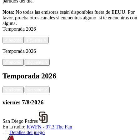
partidos del día.
Nota:
No todas las emisoras están disponibles fuera de EEUU. Por
favor, prueba otros canales si encuentras alguno.
si te encuentras con
alguna.
Temporada
2026
<
retorno
siguiente
>
Temporada
2026
|
<
retorno
siguiente
>
Temporada
2026
|
<
retorno
siguiente
>
viernes
7/8/2026
San Diego Padres
En la radio:
KWFN - 97.3 The Fan
-
:
-
Detalles del juego