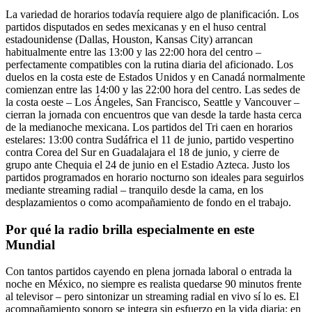
La variedad de horarios todavía requiere algo de planificación. Los
partidos disputados en sedes mexicanas y en el huso central
estadounidense (Dallas, Houston, Kansas City) arrancan
habitualmente entre las 13:00 y las 22:00 hora del centro –
perfectamente compatibles con la rutina diaria del aficionado. Los
duelos en la costa este de Estados Unidos y en Canadá normalmente
comienzan entre las 14:00 y las 22:00 hora del centro. Las sedes de
la costa oeste – Los Ángeles, San Francisco, Seattle y Vancouver –
cierran la jornada con encuentros que van desde la tarde hasta cerca
de la medianoche mexicana. Los partidos del Tri caen en horarios
estelares: 13:00 contra Sudáfrica el 11 de junio, partido vespertino
contra Corea del Sur en Guadalajara el 18 de junio, y cierre de
grupo ante Chequia el 24 de junio en el Estadio Azteca. Justo los
partidos programados en horario nocturno son ideales para seguirlos
mediante streaming radial – tranquilo desde la cama, en los
desplazamientos o como acompañamiento de fondo en el trabajo.
Por qué la radio brilla especialmente en este
Mundial
Con tantos partidos cayendo en plena jornada laboral o entrada la
noche en México, no siempre es realista quedarse 90 minutos frente
al televisor – pero sintonizar un streaming radial en vivo sí lo es. El
acompañamiento sonoro se integra sin esfuerzo en la vida diaria: en