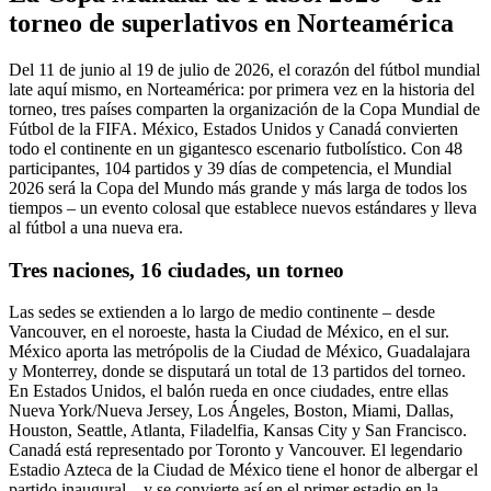
torneo de superlativos en Norteamérica
Del 11 de junio al 19 de julio de 2026, el corazón del fútbol mundial
late aquí mismo, en Norteamérica: por primera vez en la historia del
torneo, tres países comparten la organización de la Copa Mundial de
Fútbol de la FIFA. México, Estados Unidos y Canadá convierten
todo el continente en un gigantesco escenario futbolístico. Con 48
participantes, 104 partidos y 39 días de competencia, el Mundial
2026 será la Copa del Mundo más grande y más larga de todos los
tiempos – un evento colosal que establece nuevos estándares y lleva
al fútbol a una nueva era.
Tres naciones, 16 ciudades, un torneo
Las sedes se extienden a lo largo de medio continente – desde
Vancouver, en el noroeste, hasta la Ciudad de México, en el sur.
México aporta las metrópolis de la Ciudad de México, Guadalajara
y Monterrey, donde se disputará un total de 13 partidos del torneo.
En Estados Unidos, el balón rueda en once ciudades, entre ellas
Nueva York/Nueva Jersey, Los Ángeles, Boston, Miami, Dallas,
Houston, Seattle, Atlanta, Filadelfia, Kansas City y San Francisco.
Canadá está representado por Toronto y Vancouver. El legendario
Estadio Azteca de la Ciudad de México tiene el honor de albergar el
partido inaugural – y se convierte así en el primer estadio en la