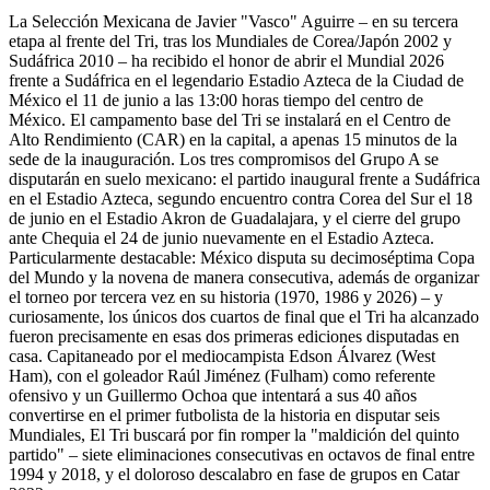
La Selección Mexicana de Javier "Vasco" Aguirre – en su tercera
etapa al frente del Tri, tras los Mundiales de Corea/Japón 2002 y
Sudáfrica 2010 – ha recibido el honor de abrir el Mundial 2026
frente a Sudáfrica en el legendario Estadio Azteca de la Ciudad de
México el 11 de junio a las 13:00 horas tiempo del centro de
México. El campamento base del Tri se instalará en el Centro de
Alto Rendimiento (CAR) en la capital, a apenas 15 minutos de la
sede de la inauguración. Los tres compromisos del Grupo A se
disputarán en suelo mexicano: el partido inaugural frente a Sudáfrica
en el Estadio Azteca, segundo encuentro contra Corea del Sur el 18
de junio en el Estadio Akron de Guadalajara, y el cierre del grupo
ante Chequia el 24 de junio nuevamente en el Estadio Azteca.
Particularmente destacable: México disputa su decimoséptima Copa
del Mundo y la novena de manera consecutiva, además de organizar
el torneo por tercera vez en su historia (1970, 1986 y 2026) – y
curiosamente, los únicos dos cuartos de final que el Tri ha alcanzado
fueron precisamente en esas dos primeras ediciones disputadas en
casa. Capitaneado por el mediocampista Edson Álvarez (West
Ham), con el goleador Raúl Jiménez (Fulham) como referente
ofensivo y un Guillermo Ochoa que intentará a sus 40 años
convertirse en el primer futbolista de la historia en disputar seis
Mundiales, El Tri buscará por fin romper la "maldición del quinto
partido" – siete eliminaciones consecutivas en octavos de final entre
1994 y 2018, y el doloroso descalabro en fase de grupos en Catar