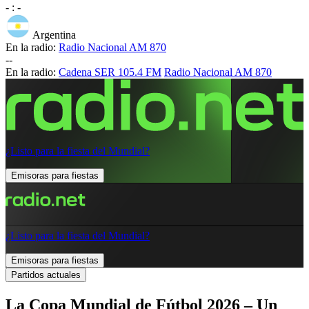
-
:
-
Argentina
En la radio:
Radio Nacional AM 870
-
-
En la radio:
Cadena SER 105.4 FM
Radio Nacional AM 870
¿Listo para la fiesta del Mundial?
Emisoras para fiestas
¿Listo para la fiesta del Mundial?
Emisoras para fiestas
Partidos actuales
La Copa Mundial de Fútbol 2026 – Un