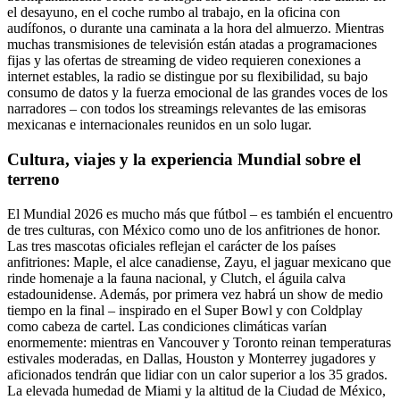
el desayuno, en el coche rumbo al trabajo, en la oficina con
audífonos, o durante una caminata a la hora del almuerzo. Mientras
muchas transmisiones de televisión están atadas a programaciones
fijas y las ofertas de streaming de video requieren conexiones a
internet estables, la radio se distingue por su flexibilidad, su bajo
consumo de datos y la fuerza emocional de las grandes voces de los
narradores – con todos los streamings relevantes de las emisoras
mexicanas e internacionales reunidos en un solo lugar.
Cultura, viajes y la experiencia Mundial sobre el
terreno
El Mundial 2026 es mucho más que fútbol – es también el encuentro
de tres culturas, con México como uno de los anfitriones de honor.
Las tres mascotas oficiales reflejan el carácter de los países
anfitriones: Maple, el alce canadiense, Zayu, el jaguar mexicano que
rinde homenaje a la fauna nacional, y Clutch, el águila calva
estadounidense. Además, por primera vez habrá un show de medio
tiempo en la final – inspirado en el Super Bowl y con Coldplay
como cabeza de cartel. Las condiciones climáticas varían
enormemente: mientras en Vancouver y Toronto reinan temperaturas
estivales moderadas, en Dallas, Houston y Monterrey jugadores y
aficionados tendrán que lidiar con un calor superior a los 35 grados.
La elevada humedad de Miami y la altitud de la Ciudad de México,