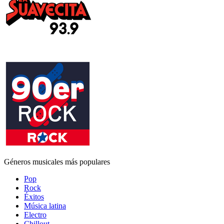
Géneros musicales más populares
Pop
Rock
Éxitos
Música latina
Electro
Chillout