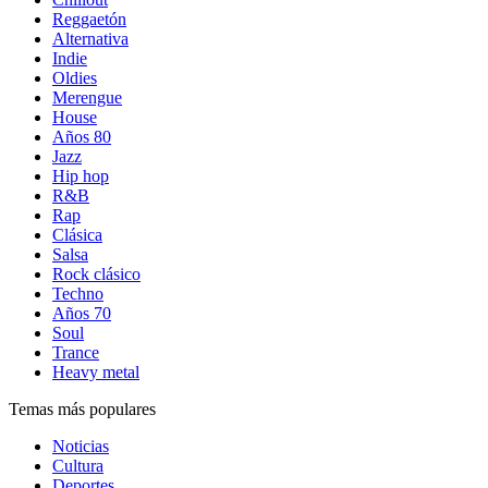
Reggaetón
Alternativa
Indie
Oldies
Merengue
House
Años 80
Jazz
Hip hop
R&B
Rap
Clásica
Salsa
Rock clásico
Techno
Años 70
Soul
Trance
Heavy metal
Temas más populares
Noticias
Cultura
Deportes