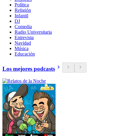
Política
Religión
Infantil
DJ
Comedia
Radio Universitaria
Entrevista
Navidad
Música
Educación
Los mejores podcasts