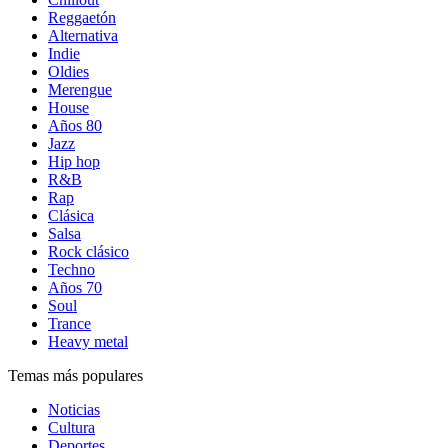
Reggaetón
Alternativa
Indie
Oldies
Merengue
House
Años 80
Jazz
Hip hop
R&B
Rap
Clásica
Salsa
Rock clásico
Techno
Años 70
Soul
Trance
Heavy metal
Temas más populares
Noticias
Cultura
Deportes