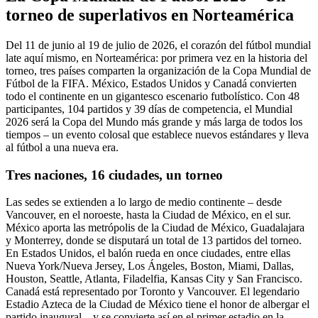
torneo de superlativos en Norteamérica
Del 11 de junio al 19 de julio de 2026, el corazón del fútbol mundial
late aquí mismo, en Norteamérica: por primera vez en la historia del
torneo, tres países comparten la organización de la Copa Mundial de
Fútbol de la FIFA. México, Estados Unidos y Canadá convierten
todo el continente en un gigantesco escenario futbolístico. Con 48
participantes, 104 partidos y 39 días de competencia, el Mundial
2026 será la Copa del Mundo más grande y más larga de todos los
tiempos – un evento colosal que establece nuevos estándares y lleva
al fútbol a una nueva era.
Tres naciones, 16 ciudades, un torneo
Las sedes se extienden a lo largo de medio continente – desde
Vancouver, en el noroeste, hasta la Ciudad de México, en el sur.
México aporta las metrópolis de la Ciudad de México, Guadalajara
y Monterrey, donde se disputará un total de 13 partidos del torneo.
En Estados Unidos, el balón rueda en once ciudades, entre ellas
Nueva York/Nueva Jersey, Los Ángeles, Boston, Miami, Dallas,
Houston, Seattle, Atlanta, Filadelfia, Kansas City y San Francisco.
Canadá está representado por Toronto y Vancouver. El legendario
Estadio Azteca de la Ciudad de México tiene el honor de albergar el
partido inaugural – y se convierte así en el primer estadio en la