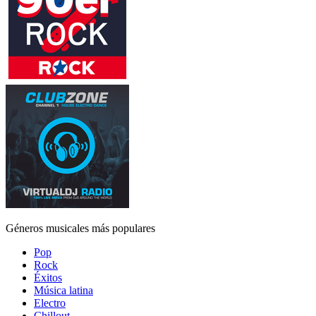
Géneros musicales más populares
Pop
Rock
Éxitos
Música latina
Electro
Chillout