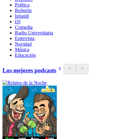
Política
Religión
Infantil
DJ
Comedia
Radio Universitaria
Entrevista
Navidad
Música
Educación
Los mejores podcasts