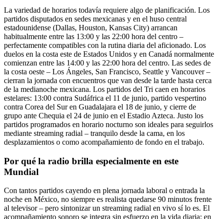
La variedad de horarios todavía requiere algo de planificación. Los
partidos disputados en sedes mexicanas y en el huso central
estadounidense (Dallas, Houston, Kansas City) arrancan
habitualmente entre las 13:00 y las 22:00 hora del centro –
perfectamente compatibles con la rutina diaria del aficionado. Los
duelos en la costa este de Estados Unidos y en Canadá normalmente
comienzan entre las 14:00 y las 22:00 hora del centro. Las sedes de
la costa oeste – Los Ángeles, San Francisco, Seattle y Vancouver –
cierran la jornada con encuentros que van desde la tarde hasta cerca
de la medianoche mexicana. Los partidos del Tri caen en horarios
estelares: 13:00 contra Sudáfrica el 11 de junio, partido vespertino
contra Corea del Sur en Guadalajara el 18 de junio, y cierre de
grupo ante Chequia el 24 de junio en el Estadio Azteca. Justo los
partidos programados en horario nocturno son ideales para seguirlos
mediante streaming radial – tranquilo desde la cama, en los
desplazamientos o como acompañamiento de fondo en el trabajo.
Por qué la radio brilla especialmente en este
Mundial
Con tantos partidos cayendo en plena jornada laboral o entrada la
noche en México, no siempre es realista quedarse 90 minutos frente
al televisor – pero sintonizar un streaming radial en vivo sí lo es. El
acompañamiento sonoro se integra sin esfuerzo en la vida diaria: en