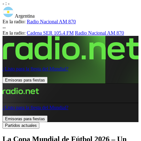
-
:
-
Argentina
En la radio:
Radio Nacional AM 870
-
-
En la radio:
Cadena SER 105.4 FM
Radio Nacional AM 870
¿Listo para la fiesta del Mundial?
Emisoras para fiestas
¿Listo para la fiesta del Mundial?
Emisoras para fiestas
Partidos actuales
La Copa Mundial de Fútbol 2026 – Un