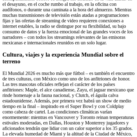
el desayuno, en el coche rumbo al trabajo, en la oficina con
audífonos, o durante una caminata a la hora del almuerzo. Mientras
muchas transmisiones de televisión están atadas a programaciones
fijas y las ofertas de streaming de video requieren conexiones a
internet estables, la radio se distingue por su flexibilidad, su bajo
consumo de datos y la fuerza emocional de las grandes voces de los
narradores – con todos los streamings relevantes de las emisoras
mexicanas e internacionales reunidos en un solo lugar.
Cultura, viajes y la experiencia Mundial sobre el
terreno
El Mundial 2026 es mucho más que fútbol – es también el encuentro
de tres culturas, con México como uno de los anfitriones de honor.
Las tres mascotas oficiales reflejan el carácter de los países
anfitriones: Maple, el alce canadiense, Zayu, el jaguar mexicano que
rinde homenaje a la fauna nacional, y Clutch, el águila calva
estadounidense. Además, por primera vez habrá un show de medio
tiempo en la final – inspirado en el Super Bowl y con Coldplay
como cabeza de cartel. Las condiciones climáticas varían
enormemente: mientras en Vancouver y Toronto reinan temperaturas
estivales moderadas, en Dallas, Houston y Monterrey jugadores y
aficionados tendrán que lidiar con un calor superior a los 35 grados.
La elevada humedad de Miami y la altitud de la Ciudad de México,