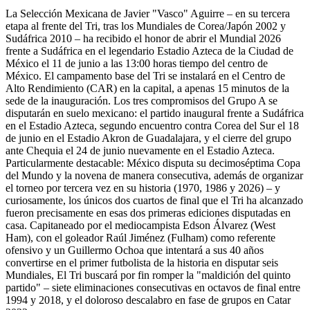
La Selección Mexicana de Javier "Vasco" Aguirre – en su tercera
etapa al frente del Tri, tras los Mundiales de Corea/Japón 2002 y
Sudáfrica 2010 – ha recibido el honor de abrir el Mundial 2026
frente a Sudáfrica en el legendario Estadio Azteca de la Ciudad de
México el 11 de junio a las 13:00 horas tiempo del centro de
México. El campamento base del Tri se instalará en el Centro de
Alto Rendimiento (CAR) en la capital, a apenas 15 minutos de la
sede de la inauguración. Los tres compromisos del Grupo A se
disputarán en suelo mexicano: el partido inaugural frente a Sudáfrica
en el Estadio Azteca, segundo encuentro contra Corea del Sur el 18
de junio en el Estadio Akron de Guadalajara, y el cierre del grupo
ante Chequia el 24 de junio nuevamente en el Estadio Azteca.
Particularmente destacable: México disputa su decimoséptima Copa
del Mundo y la novena de manera consecutiva, además de organizar
el torneo por tercera vez en su historia (1970, 1986 y 2026) – y
curiosamente, los únicos dos cuartos de final que el Tri ha alcanzado
fueron precisamente en esas dos primeras ediciones disputadas en
casa. Capitaneado por el mediocampista Edson Álvarez (West
Ham), con el goleador Raúl Jiménez (Fulham) como referente
ofensivo y un Guillermo Ochoa que intentará a sus 40 años
convertirse en el primer futbolista de la historia en disputar seis
Mundiales, El Tri buscará por fin romper la "maldición del quinto
partido" – siete eliminaciones consecutivas en octavos de final entre
1994 y 2018, y el doloroso descalabro en fase de grupos en Catar