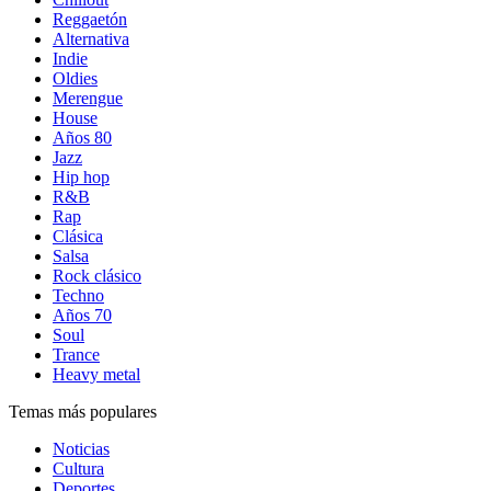
Reggaetón
Alternativa
Indie
Oldies
Merengue
House
Años 80
Jazz
Hip hop
R&B
Rap
Clásica
Salsa
Rock clásico
Techno
Años 70
Soul
Trance
Heavy metal
Temas más populares
Noticias
Cultura
Deportes