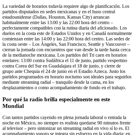
La variedad de horarios todavía requiere algo de planificación. Los
partidos disputados en sedes mexicanas y en el huso central
estadounidense (Dallas, Houston, Kansas City) arrancan
habitualmente entre las 13:00 y las 22:00 hora del centro –
perfectamente compatibles con la rutina diaria del aficionado. Los
duelos en la costa este de Estados Unidos y en Canadá normalmente
comienzan entre las 14:00 y las 22:00 hora del centro. Las sedes de
la costa oeste – Los Ángeles, San Francisco, Seattle y Vancouver –
cierran la jornada con encuentros que van desde la tarde hasta cerca
de la medianoche mexicana. Los partidos del Tri caen en horarios
estelares: 13:00 contra Sudáfrica el 11 de junio, partido vespertino
contra Corea del Sur en Guadalajara el 18 de junio, y cierre de
grupo ante Chequia el 24 de junio en el Estadio Azteca. Justo los
partidos programados en horario nocturno son ideales para seguirlos
mediante streaming radial – tranquilo desde la cama, en los
desplazamientos o como acompañamiento de fondo en el trabajo.
Por qué la radio brilla especialmente en este
Mundial
Con tantos partidos cayendo en plena jornada laboral o entrada la
noche en México, no siempre es realista quedarse 90 minutos frente
al televisor – pero sintonizar un streaming radial en vivo sí lo es. El
acompañamiento sonoro se integra sin esfuerzo en la vida diaria: en