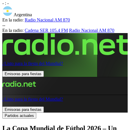
-
:
-
Argentina
En la radio:
Radio Nacional AM 870
-
-
En la radio:
Cadena SER 105.4 FM
Radio Nacional AM 870
¿Listo para la fiesta del Mundial?
Emisoras para fiestas
¿Listo para la fiesta del Mundial?
Emisoras para fiestas
Partidos actuales
La Copa Mundial de Fútbol 2026 – Un