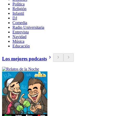
Política
Religión
Infantil
DJ
Comedia
Radio Universitaria
Entrevista
Navidad
Música
Educación
Los mejores podcasts