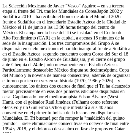
La Selección Mexicana de Javier "Vasco" Aguirre – en su tercera
etapa al frente del Tri, tras los Mundiales de Corea/Japón 2002 y
Sudáfrica 2010 – ha recibido el honor de abrir el Mundial 2026
frente a Sudáfrica en el legendario Estadio Azteca de la Ciudad de
México el 11 de junio a las 13:00 horas tiempo del centro de
México. El campamento base del Tri se instalará en el Centro de
Alto Rendimiento (CAR) en la capital, a apenas 15 minutos de la
sede de la inauguración. Los tres compromisos del Grupo A se
disputarán en suelo mexicano: el partido inaugural frente a Sudáfrica
en el Estadio Azteca, segundo encuentro contra Corea del Sur el 18
de junio en el Estadio Akron de Guadalajara, y el cierre del grupo
ante Chequia el 24 de junio nuevamente en el Estadio Azteca.
Particularmente destacable: México disputa su decimoséptima Copa
del Mundo y la novena de manera consecutiva, además de organizar
el torneo por tercera vez en su historia (1970, 1986 y 2026) – y
curiosamente, los únicos dos cuartos de final que el Tri ha alcanzado
fueron precisamente en esas dos primeras ediciones disputadas en
casa. Capitaneado por el mediocampista Edson Álvarez (West
Ham), con el goleador Raúl Jiménez (Fulham) como referente
ofensivo y un Guillermo Ochoa que intentará a sus 40 años
convertirse en el primer futbolista de la historia en disputar seis
Mundiales, El Tri buscará por fin romper la "maldición del quinto
partido" – siete eliminaciones consecutivas en octavos de final entre
1994 y 2018, y el doloroso descalabro en fase de grupos en Catar