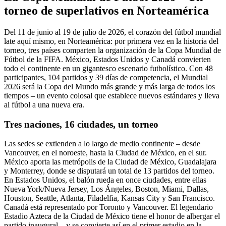
torneo de superlativos en Norteamérica
Del 11 de junio al 19 de julio de 2026, el corazón del fútbol mundial
late aquí mismo, en Norteamérica: por primera vez en la historia del
torneo, tres países comparten la organización de la Copa Mundial de
Fútbol de la FIFA. México, Estados Unidos y Canadá convierten
todo el continente en un gigantesco escenario futbolístico. Con 48
participantes, 104 partidos y 39 días de competencia, el Mundial
2026 será la Copa del Mundo más grande y más larga de todos los
tiempos – un evento colosal que establece nuevos estándares y lleva
al fútbol a una nueva era.
Tres naciones, 16 ciudades, un torneo
Las sedes se extienden a lo largo de medio continente – desde
Vancouver, en el noroeste, hasta la Ciudad de México, en el sur.
México aporta las metrópolis de la Ciudad de México, Guadalajara
y Monterrey, donde se disputará un total de 13 partidos del torneo.
En Estados Unidos, el balón rueda en once ciudades, entre ellas
Nueva York/Nueva Jersey, Los Ángeles, Boston, Miami, Dallas,
Houston, Seattle, Atlanta, Filadelfia, Kansas City y San Francisco.
Canadá está representado por Toronto y Vancouver. El legendario
Estadio Azteca de la Ciudad de México tiene el honor de albergar el
partido inaugural – y se convierte así en el primer estadio en la