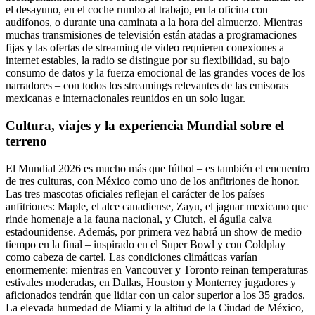
el desayuno, en el coche rumbo al trabajo, en la oficina con
audífonos, o durante una caminata a la hora del almuerzo. Mientras
muchas transmisiones de televisión están atadas a programaciones
fijas y las ofertas de streaming de video requieren conexiones a
internet estables, la radio se distingue por su flexibilidad, su bajo
consumo de datos y la fuerza emocional de las grandes voces de los
narradores – con todos los streamings relevantes de las emisoras
mexicanas e internacionales reunidos en un solo lugar.
Cultura, viajes y la experiencia Mundial sobre el
terreno
El Mundial 2026 es mucho más que fútbol – es también el encuentro
de tres culturas, con México como uno de los anfitriones de honor.
Las tres mascotas oficiales reflejan el carácter de los países
anfitriones: Maple, el alce canadiense, Zayu, el jaguar mexicano que
rinde homenaje a la fauna nacional, y Clutch, el águila calva
estadounidense. Además, por primera vez habrá un show de medio
tiempo en la final – inspirado en el Super Bowl y con Coldplay
como cabeza de cartel. Las condiciones climáticas varían
enormemente: mientras en Vancouver y Toronto reinan temperaturas
estivales moderadas, en Dallas, Houston y Monterrey jugadores y
aficionados tendrán que lidiar con un calor superior a los 35 grados.
La elevada humedad de Miami y la altitud de la Ciudad de México,